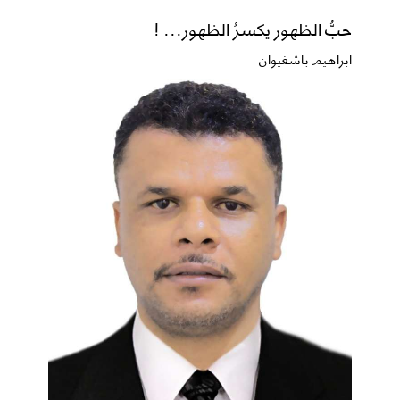
حبُّ الظهور يكسرُ الظهور... !
ابراهيم باشغيوان