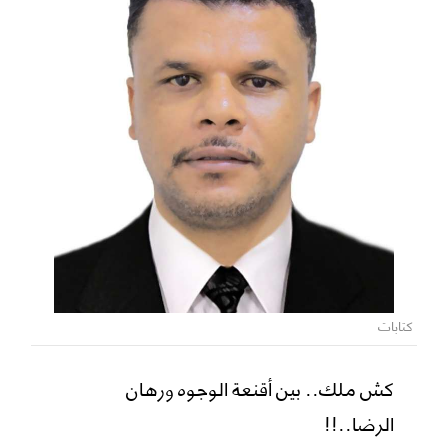
كتابات
كش ملك.. بين أقنعة الوجوه ورهان
الرضا..!!