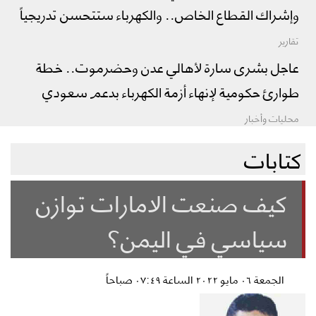
وإشراك القطاع الخاص.. والكهرباء ستتحسن تدريجياً
تقارير
عاجل بشرى سارة لأهالي عدن وحضرموت.. خطة
طوارئ حكومية لإنهاء أزمة الكهرباء بدعم سعودي
محليات وأخبار
كتابات
كيف صنعت الامارات توازن
سياسي في اليمن؟
الجمعة ٠٦ مايو ٢٠٢٢ الساعة ٠٧:٤٩ صباحاً