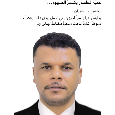
حبُّ الظهور يكسرُ الظهور... !
ابراهيم باشغيوان
​بدايةً، وأقولها مرةً أخرى: إنني أحمل بيدي قلماً وفكرةً لا
سوطاً؛ قلماً يذهبُ مذهباً مختلفاً، وعلى غ...