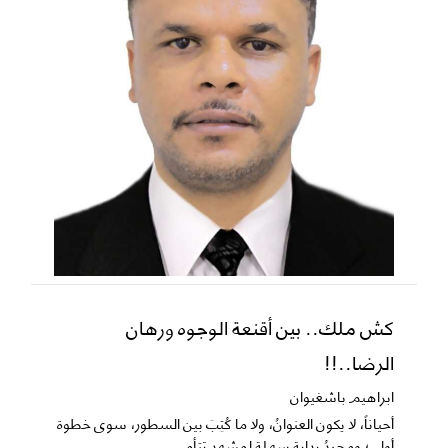
كش ملك.. بين أقنعة الوجوه ورهان
الرضا..!!
ابراهيم باشغيوان
​أحياناً، لا يكون العنوانُ، ولا ما كُتِبَ بين السطور، سوى خطوة
أولى؛ ومجردُ بدايةٍ سهلةٍ لمشهدٍ تتأه...