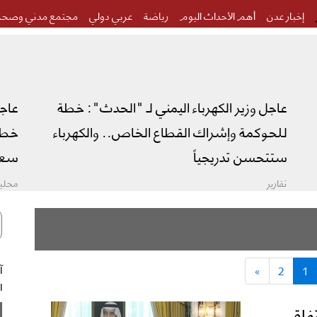
إخبار عدن
أهم الأحداث اليوم
رياضة
عربي دولي
مجتمع مدني وصحة
عاجل وزير الكهرباء اليمني لـ "الحدث": خطة
عاج
للحوكمة وإشراك القطاع الخاص.. والكهرباء
خطة 
ستتحسن تدريجياً
سعو
تقارير
محليا
»
2
1
ال
فاق