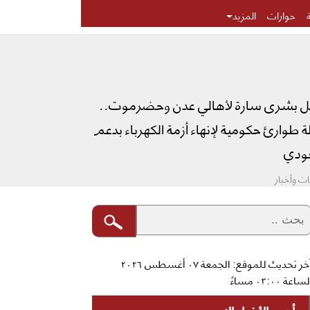
حوارات
المزيد
ل بشرى سارة لأهالي عدن وحضرموت..
طوارئ حكومية لإنهاء أزمة الكهرباء بدعم
دي
ت وأخبار
آخر تحديث للموقع: الجمعة ٠٧ أغسطس ٢٠٢٦
ساعة ٠٣:٠٠ مساءً