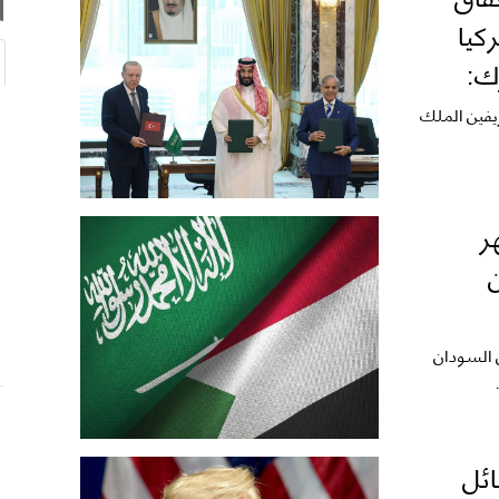
كيا
ك:
يفين الملك
ر
 السودان
ائل