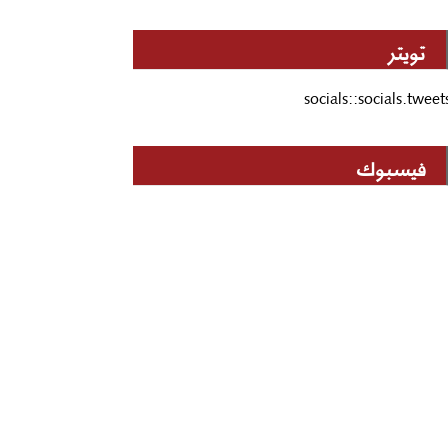
تويتر
socials::socials.tweet
فيسبوك