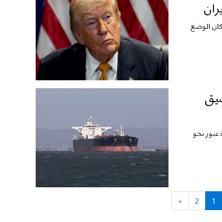
ران
 كان الوضع
 مضيق
 عبور نحو
»
2
1