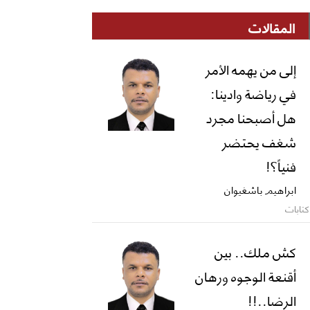
المقالات
إلى من يهمه الأمر
في رياضة وادينا:
هل أصبحنا مجرد
شغف يحتضر
فنياً؟!
ابراهيم باشغيوان
كتابات
كش ملك.. بين
أقنعة الوجوه ورهان
الرضا..!!