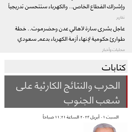
وإشراك القطاع الخاص.. والكهرباء ستتحسن تدريجياً
تقارير
عاجل بشرى سارة لأهالي عدن وحضرموت.. خطة
طوارئ حكومية لإنهاء أزمة الكهرباء بدعم سعودي
محليات وأخبار
كتابات
الحرب والنتائج الكارثية على
شعب الجنوب
السبت ٠١ أبريل ٢٠٢٣ الساعة ١١:٢١ صباحاً