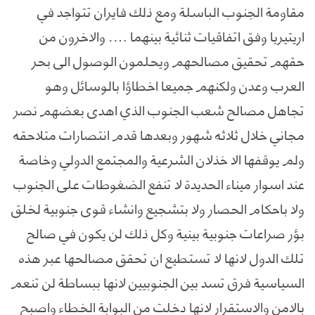
مقاومة الجنوب الباسلة ومع ذلك فايران تتواجد في
اريتيريا وفق اتفاقيات ثنائية بينهما …. والاخرون من
حقهم تحقيق مصالحهم ويحلمون الوصول الى بحر
العرب وعدن ولكنهم جميعا اخطاؤا بالوسائل وهو
تجاهل مصالح شعب الجنوب الذي اهدى بعضهم نصر
مجاني خلال ثلاثه شهور وبعدها قدم انتصارات متلاحقه
ولم يوقفها الا خذلان الشرعية والمجتمع الدولي وخاصة
عند اسوار ميناء الحديدة لا تنفع الضغوطات على الجنوب
ولا باحكام الحصار ولا بتشجيع وانشاء قوى جنوبية لخلق
بؤر صراعات جنوبية بينية وكل ذلك لن يكون في صالح
تلك الدول لانها لا تستطيع ان تحقق مصالحها عبر هذه
السياسية فرق تسد بين الجنوبيين لانها ببساطة لن تنعم
بالامن والاستقرار لانها دخلت من البوابة الخطاء واصبح