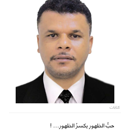
كتابات
حبُّ الظهور يكسرُ الظهور... !