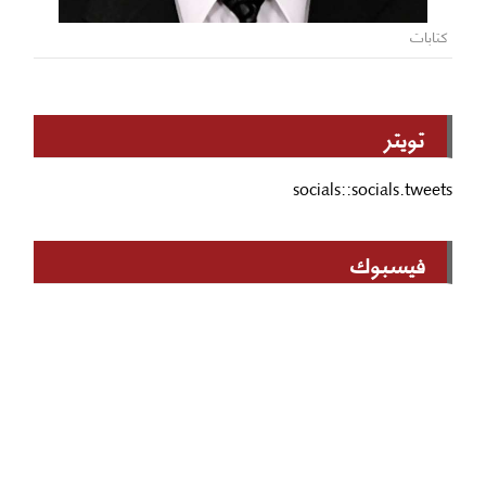
كتابات
تويتر
socials::socials.tweets
فيسبوك