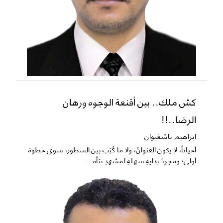
كش ملك.. بين أقنعة الوجوه ورهان
الرضا..!!
ابراهيم باشغيوان
​أحياناً، لا يكون العنوانُ، ولا ما كُتِبَ بين السطور، سوى خطوة
أولى؛ ومجردُ بدايةٍ سهلةٍ لمشهدٍ تتأه...