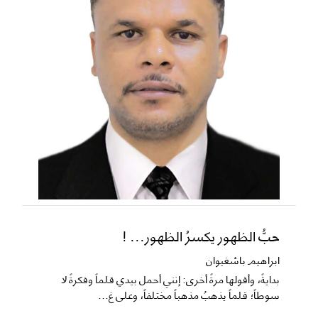
حبُّ الظهور يكسرُ الظهور... !
ابراهيم باشغيوان
​بدايةً، وأقولها مرةً أخرى: إنني أحمل بيدي قلماً وفكرةً لا
سوطاً؛ قلماً يذهبُ مذهباً مختلفاً، وعلى غ...