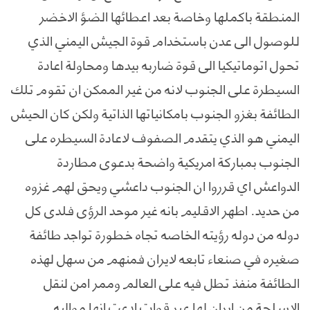
المنطقة باكملها وخاصة بعد اعطائها الضؤ الاخضر
للوصول الى عدن باستخدام قوة الجيش اليمني الذي
تحول اتوماتيكيا الى قوة ضاربه بيدها ومحاولة اعادة
السيطرة على الجنوب لانه من غير الممكن ان تقوم تلك
الطائفة بغزو الجنوب بامكانياتها الذاتية ولكن كان الحيش
اليمني هو الذي يتقدم الصفوف لاعادة السيطره على
الجنوب بمباركة امريكية واضحة بدعوى مطاردة
الدواعش اي قرروا ان الجنوب داعشي ويحق لهم غزوه
من حديد. اطهر الاقليم بانه غير موحد الرؤى فلدى كل
دوله من دوله رؤيته الخاصه تجاه خطورة تواجد طائفة
صغيره في صنعاء تابعه لايران فمنهم من سهل لهذه
الطائفة منفذ تطل فيه على العالم وممر امن لنقل
الاسلحة من ايران لها عبر قوات ادعت انها مواليه