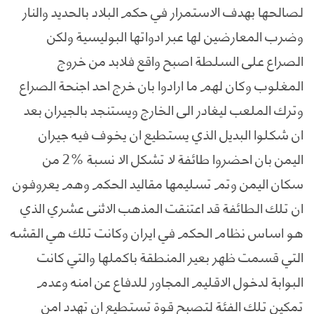
لصالحها بهدف الاستمرار في حكم البلاد بالحديد والنار
وضرب المعارضين لها عبر ادواتها البوليسية ولكن
الصراع على السلطة اصبح واقع فلابد من خروج
المغلوب وكان لهم ما ارادوا بان خرج احد اجنحة الصراع
وترك الملعب ليغادر الى الخارج ويستنجد بالجيران بعد
ان شكلوا البديل الذي يستطيع ان يخوف فيه جيران
اليمن بان احضروا طائفة لا تشكل الا نسبة 2‎%‎ من
سكان اليمن وتم تسليمها مقاليد الحكم وهم يعروفون
ان تلك الطائفة قد اعتنقت المذهب الاثنى عشري الذي
هو اساس نظام الحكم في ايران وكانت تلك هي القشه
التي قسمت ظهر بعير المنطقة باكملها والتي كانت
البوابة لدخول الاقليم المجاور للدفاع عن امنه وعدم
تمكين تلك الفئة لتصبح قوة تستطيع ان تهدد امن