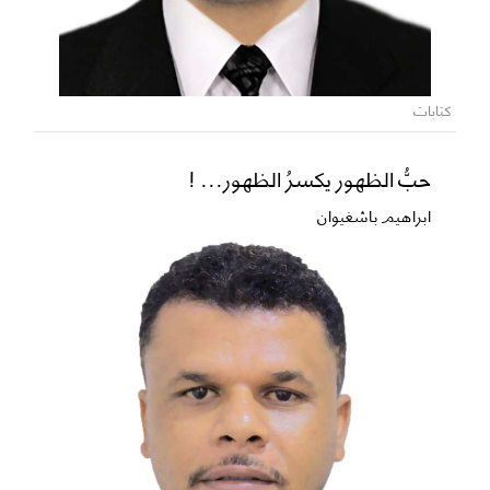
كتابات
حبُّ الظهور يكسرُ الظهور... !
ابراهيم باشغيوان