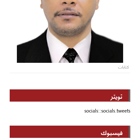
كتابات
تويتر
socials::socials.tweets
فيسبوك