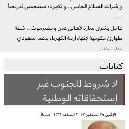
وإشراك القطاع الخاص.. والكهرباء ستتحسن تدريجياً
تقارير
عاجل بشرى سارة لأهالي عدن وحضرموت.. خطة
طوارئ حكومية لإنهاء أزمة الكهرباء بدعم سعودي
محليات وأخبار
كتابات
لا شروط للجنوب غير
إستحقاقاته الوطنية
الإثنين ٢٥ سبتمبر ٢٠٢٣ الساعة ٠١:٣٦ مساءً