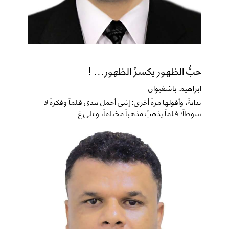
حبُّ الظهور يكسرُ الظهور... !
ابراهيم باشغيوان
​بدايةً، وأقولها مرةً أخرى: إنني أحمل بيدي قلماً وفكرةً لا
سوطاً؛ قلماً يذهبُ مذهباً مختلفاً، وعلى غ...