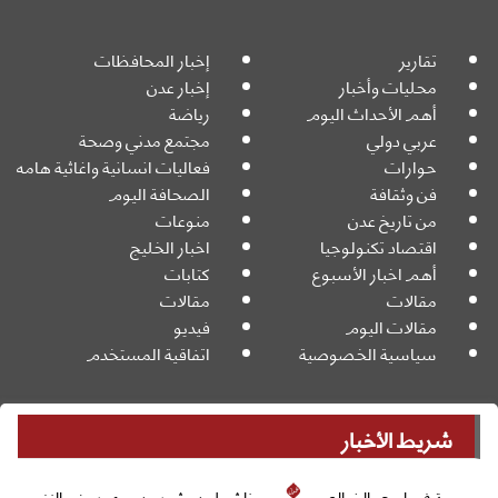
تقارير
إخبار المحافظات
محليات وأخبار
إخبار عدن
أهم الأحداث اليوم
رياضة
عربي دولي
مجتمع مدني وصحة
حوارات
فعاليات انسانية واغاثية هامه
فن وثقافة
الصحافة اليوم
من تاريخ عدن
منوعات
اقتصاد تكنولوجيا
اخبار الخليج
أهم اخبار الأسبوع
كتابات
مقالات
مقالات
مقالات اليوم
فيديو
سياسية الخصوصية
اتفاقية المستخدم
شريط الأخبار
جميع الحقوق محفوظة
Powered By:
© 2026
ناشطون يشيدون بجهود وزير النفط ويحذرون من حملات