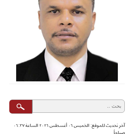
آخر تحديث للموقع: الخميس ٠٦ أغسطس ٢٠٢٦ الساعة ٠٦:٣٧
صباحاً