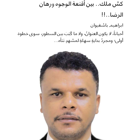
كش ملك.. بين أقنعة الوجوه ورهان
الرضا..!!
ابراهيم باشغيوان
​أحياناً، لا يكون العنوانُ، ولا ما كُتِبَ بين السطور، سوى خطوة
أولى؛ ومجردُ بدايةٍ سهلةٍ لمشهدٍ تتأه...