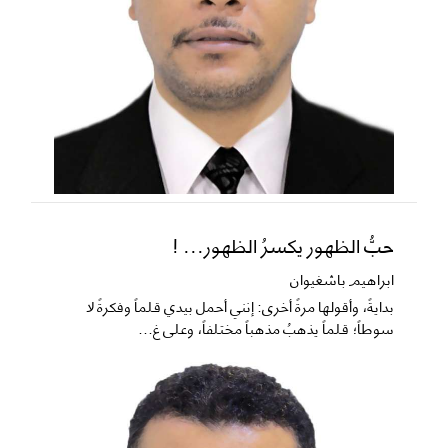
حبُّ الظهور يكسرُ الظهور... !
ابراهيم باشغيوان
​بدايةً، وأقولها مرةً أخرى: إنني أحمل بيدي قلماً وفكرةً لا
سوطاً؛ قلماً يذهبُ مذهباً مختلفاً، وعلى غ...