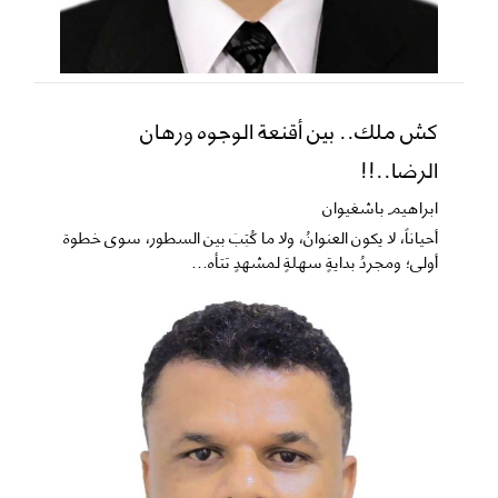
كش ملك.. بين أقنعة الوجوه ورهان
الرضا..!!
ابراهيم باشغيوان
​أحياناً، لا يكون العنوانُ، ولا ما كُتِبَ بين السطور، سوى خطوة
أولى؛ ومجردُ بدايةٍ سهلةٍ لمشهدٍ تتأه...