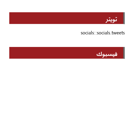
تويتر
socials::socials.tweets
فيسبوك