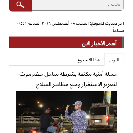
آخر تحديث للموقع: السبت ٠٨ أغسطس ٢٠٢٦ الساعة ٠٩:٥١
صباحاً
أهم الأخبار الان
اليوم
هذا الأسبوع
حملة أمنية مكثفة بشرطة ساحل حضرموت
لتعزيز الاستقرار ومنع مظاهر السلاح