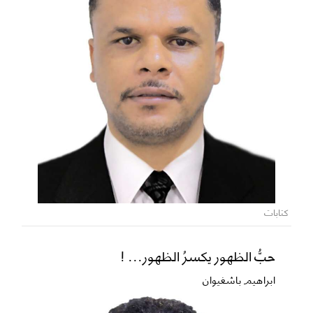
كتابات
حبُّ الظهور يكسرُ الظهور... !
ابراهيم باشغيوان