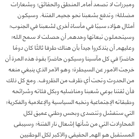
ومبررات لا تصمد أمام المنطق والحقائق؛ وبشعارات
مضللة؛ وتدفع بشعبنا نحو جحيم الفتنة. وسيكون
أمثال هؤلاء سببًا في مأساة أخرى لشعبنا في الجنوب؛
وسيتحملون تبعاتها وحدهم أن حصلت لا سمح الله؛
وعليهم أن يتذكروا جيداً بأن هناك طرفا ثالثًا كان دومًا
حاضرًا في كل مآسينا وسيكون حاضرًا بقوة هذه المرة أن
خرجت الأمور عن السيطرة؛ وهو الأمر الذي ينبغي منعه
من الحدوث وتحت أي ظرف من الظروف. ومع كل ذلك
فأن ثقتنا بوعي شعبنا ومناضليه وبكل فئاته وشرائحه
وطبقاته الإجتماعية ونخبه السياسية والإعلامية والفكرية؛
التي ستفشل وتتصدى وبحس وطني عميق لكل
المحاولات التي من شأنها إشعال نار الفتنة؛ وسيبقى
المستقبل هو الهم الحقيقي والأكبر لكل الوطنيين