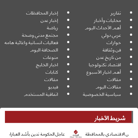
تقارير
إخبار المحافظات
محليات وأخبار
إخبار عدن
أهم الأحداث اليوم
رياضة
عربي دولي
مجتمع مدني وصحة
حوارات
فعاليات انسانية واغاثية هامه
فن وثقافة
الصحافة اليوم
من تاريخ عدن
منوعات
اقتصاد تكنولوجيا
اخبار الخليج
أهم اخبار الأسبوع
كتابات
مقالات
مقالات
مقالات اليوم
فيديو
سياسية الخصوصية
اتفاقية المستخدم
شريط الأخبار
جميع الحقوق محفوظة
Powered By:
© 2026
دي بالمحافظة
عاجل الحكومة تدين بأشد العبارات الهجوم الحوثي عل