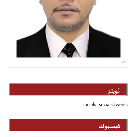
كتابات
تويتر
socials::socials.tweets
فيسبوك