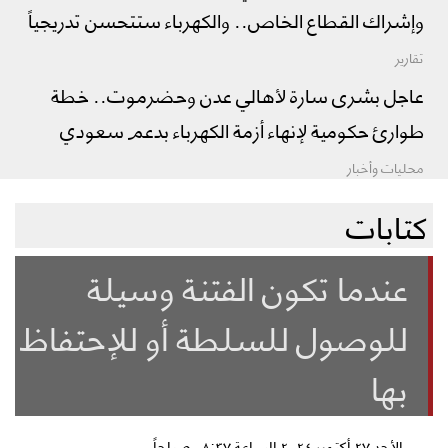
وإشراك القطاع الخاص.. والكهرباء ستتحسن تدريجياً
تقارير
عاجل بشرى سارة لأهالي عدن وحضرموت.. خطة
طوارئ حكومية لإنهاء أزمة الكهرباء بدعم سعودي
محليات وأخبار
كتابات
عندما تكون الفتنة وسيلة
للوصول للسلطة أو للإحتفاظ
بها
الأحد ٢٧ أكتوبر ٢٠٢٤ الساعة ٠٨:٣٧ صباحاً