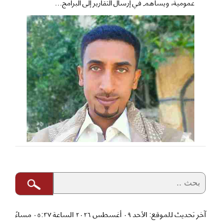
عمومية، ويساهم في إرسال التقارير إلى البرامج...
آخر تحديث للموقع: الأحد ٠٩ أغسطس ٢٠٢٦ الساعة ٠٥:٣٧ مساءً