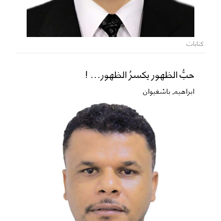
كتابات
حبُّ الظهور يكسرُ الظهور... !
ابراهيم باشغيوان