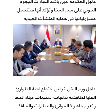
عاجل الحكومة تدين بأشد العبارات الهجوم
الحوثي على ميناء المخا وتؤكد أنها ستتحمل
مسؤولياتها في حماية المنشآت الحيوية
عاجل وزير النقل يتراس اجتماع لجنة الطوارئ
العليا لمناقشة تداعيات استهداف ميناء المخا
وتعزيز جاهزية الموانئ والمطارات والمنافذ