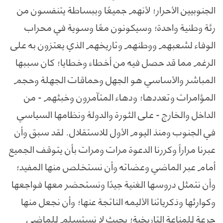
الجنوبيين الأحرار؛ لأنهم جميعًا وببساطة يتنفسون من
رئة وطنية واحدة؛ وسيكونون معًا وسوية في محراب
الوفاء لشعبهم ووطنهم وتاريخهم الذي يعتزون به على
الرغم مما قد حصل فيه من أخطاء وخطايا؛ كان سببها
المباشر والأساسي هو الجهل وحماقات الجهلة وحجم
المؤامرات وتعددها؛ ودهاء المتآمرون وخبثهم - من
الداخل والخارج - على الثورة والدولة ونظامها السياسي
في الجنوب ومنذ اليوم الأول للاستقلال. لقد سبق وأن
عبرنا مراراً وكررنا الدعوة مرات ومرات بأن يتوقف الجميع
أمام عبر الماضي وعضاته وأن نستخلص منها المفيد؛
وأن نتمثل دروسها الغنية جيدًا ونستحضر معها فواجعها
وكوارثها وذكرياتنا الأليمه الناتجة عنها؛ وأن نجعل منها
جرعة للمناعة التاريخية؛ بحيث لا نستسلم للماضي