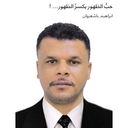
حبُّ الظهور يكسرُ الظهور... !
ابراهيم باشغيوان