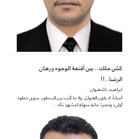
كش ملك.. بين أقنعة الوجوه ورهان
الرضا..!!
ابراهيم باشغيوان
​أحياناً، لا يكون العنوانُ، ولا ما كُتِبَ بين السطور، سوى خطوة
أولى؛ ومجردُ بدايةٍ سهلةٍ لمشهدٍ تتأه...