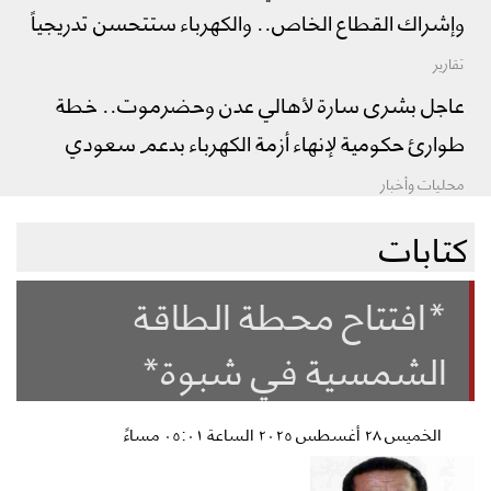
وإشراك القطاع الخاص.. والكهرباء ستتحسن تدريجياً
تقارير
عاجل بشرى سارة لأهالي عدن وحضرموت.. خطة
طوارئ حكومية لإنهاء أزمة الكهرباء بدعم سعودي
محليات وأخبار
كتابات
*افتتاح محطة الطاقة
الشمسية في شبوة*
الخميس ٢٨ أغسطس ٢٠٢٥ الساعة ٠٥:٠١ مساءً