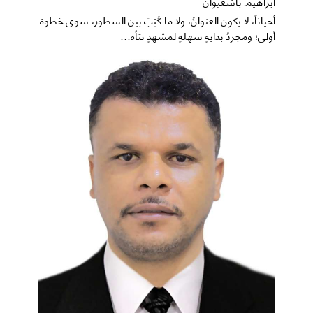
ابراهيم باشغيوان
​أحياناً، لا يكون العنوانُ، ولا ما كُتِبَ بين السطور، سوى خطوة
أولى؛ ومجردُ بدايةٍ سهلةٍ لمشهدٍ تتأه...