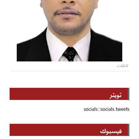
كتابات
تويتر
socials::socials.tweets
فيسبوك