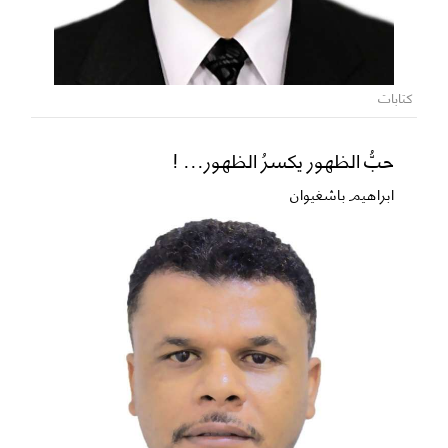
كتابات
حبُّ الظهور يكسرُ الظهور... !
ابراهيم باشغيوان