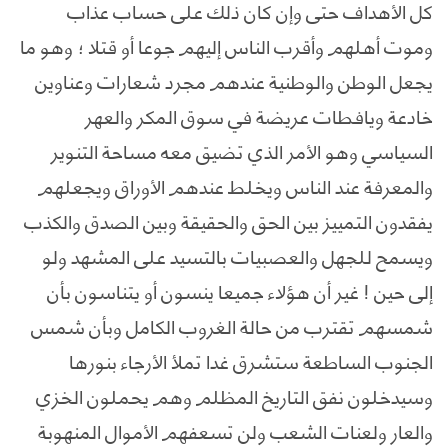
كل الأهداف حتى وإن كان ذلك على حساب عذاب
وموت أهلهم وأقرب الناس إليهم جوعا أو قتلا ؛ وهو ما
يجعل الوطن والوطنية عندهم مجرد شعارات وعناوين
خادعة ويافطات عريضة في سوق المكر والعهر
السياسي وهو الأمر الذي تضيق معه مساحة التنوير
والمعرفة عند الناس ويخلط عندهم الأوراق ويجعلهم
يفقدون التمييز بين الحق والحقيقة وبين الصدق والكذب
ويسمح للجهل والعصبيات بالتسيد على المشهد ولو
إلى حين ! غير أن هؤلاء جميعا ينسون أو يتناسون بأن
شمسهم تقترب من حالة الغروب الكامل وبأن شمس
الجنوب الساطعة ستشرق غدا تملأ الأرجاء بنورها
وسيدخلون نفق التاريخ المظلم وهم يحملون الخزي
والعار ولعنات الشعب ولن تسعفهم الأموال المنهوبة