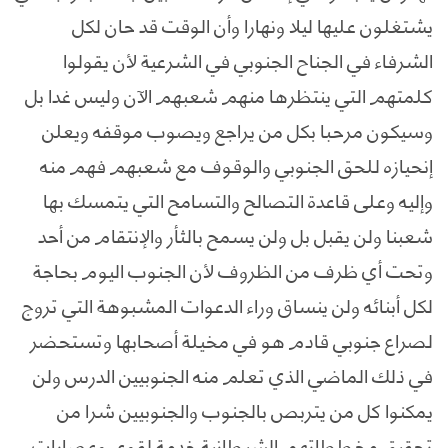
يشتغلون عليها ليلا ونهارا وأن الوقت قد حان لكل
الشرفاء في الجناح الجنوبي في الشرعية لأن يقولوا
كلمتهم التي ينتظرها منهم شعبهم الآن وليس غدا بل
وسيكون مرحبا بكل من يراجع ويصوب موقفه ويعلن
إنحيازه للحق الجنوبي والوقوف مع شعبهم فهم منه
وإليه وعلى قاعدة التصالح والتسامح التي يتمسك بها
شعبنا ولن يقبل بل ولن يسمح بالثأر والإنتقام من أحد
وتحت أي ظرف من الظروف لأن الجنوب اليوم بحاجة
لكل أبنائه ولن ينساق وراء الدعوات المشبوهة التي تروج
لصراع جنوبي قادم هو في مخيلة أصحابها وتستحضر
في ذلك الماضي الذي تعلم منه الجنوبيين الدرس ولن
يمكنوا كل من يتربص بالجنوب والجنوبيين شرا من
تحقيق مخططاتهم الشيطانية خدمة لقوى وعصابات