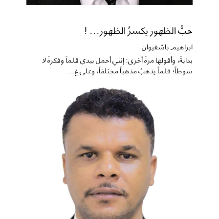
حبُّ الظهور يكسرُ الظهور... !
ابراهيم باشغيوان
​بدايةً، وأقولها مرةً أخرى: إنني أحمل بيدي قلماً وفكرةً لا
سوطاً؛ قلماً يذهبُ مذهباً مختلفاً، وعلى غ...