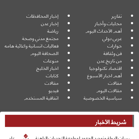
تقارير
إخبار المحافظات
محليات وأخبار
إخبار عدن
أهم الأحداث اليوم
رياضة
عربي دولي
مجتمع مدني وصحة
حوارات
فعاليات انسانية واغاثية هامه
فن وثقافة
الصحافة اليوم
من تاريخ عدن
منوعات
اقتصاد تكنولوجيا
اخبار الخليج
أهم اخبار الأسبوع
كتابات
مقالات
مقالات
مقالات اليوم
فيديو
سياسية الخصوصية
اتفاقية المستخدم
شريط الأخبار
جميع الحقوق محفوظة
Powered By:
© 2026
 وتوحيد الجهود لمواجهة التحديات الراهنة
عاجل الخنبشي يترأس اج