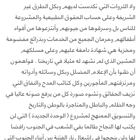
ولا الثروات التي تكدست لديهم وبكل الطرق غير
الشريفة وعلى حساب الحقوق الطبيعية والمشروعة
للناس بل وسرقوها من جيوبهم وأنتزعوها من أفواه
أطفالهم وحرمان الجميع من الخدمات وبذرائع مفضوحة
ومخزية هي شهادة دامغة عليهم وعلى مسلكهم
المشين الذي لم نشهد له مثيلا في تاريخنا . فواهمون
أن ظنوا بأن الإعلام المضلل وبكل وسائله وأدواته
ومرتزقتهم المأجورين وكل كتائب المدح والنفاق التي
تزيف الحقائق وتشوه صورة كل من يرفع صوته عاليا في
وجه الظلم والباطل والمتاجرة بالوطن والتاريخ
والتسويق الممنهج لمشروع ( الوحدة الجديدة ) التي لن
يكتب لها النجاح طالما بقي الشعب في الجنوب رافضا
لها ولن ينجحوا في إشعال نار الفتنة بين أبناء الجنوب التي