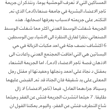
المساكين التي لا تعرف الوحشية يوما، ونتذكر ان جريمة
تاجر الاعضاء البشرية في جامعة صنعاء(ادم) الذي تم
التكتم على جريمته لاسباب يعرفها اصحابها، هذه
الجريمة شغلت الوسط العدني اكثر مما شغلت الوسط
الصنعاني نظرا لفارق النظرة الى الاشياء بين الوسطين.
6 اكتشاف نصف جثة في احد مكبات الزبالة في حي
البساتين هي التي اخافت المجتمع العدني واعادت الى
الاذهان قصة تاجر الاعضاء (ادم)، اما الجريمة الشنعاء
بمقتل د نجاة علي احمد ونجلها وحفيدتها او مقتل رجل
المعلى على يد شقيقة فان الجناة قد تم القبض عليهما
وسينالا جزاءهما العادل، فيما (تاجر الاعضاء) لا زال
طليقا. 7 حيثما انتشرت الجريمة فتش عن الفقر وحيثما
شاع التطرف فتش عن الفقر، واليوم يمكننا القول ان