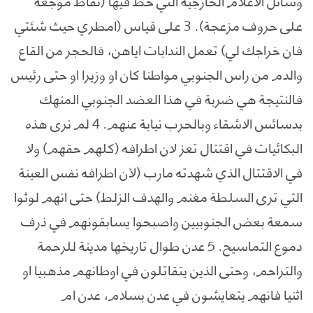
وسائل الاعلام الخارجية التي حط فيها (نقاط موجعة
على حروف مزعجة). 3 على قياس (امطري حيث شئتي
فان خراجك لي) تعمل الندابات اياهن، فالحجر من القاع
والدم من راس الجنوبي مواطنا كان او وزيرا او حتى رئيس
فالنتيجة هي ضربة في هذا العضد الجنوبي المنهك
بدسائس الاشقاء وبالحرب نيابة عنهم. 4 لم نرى هذه
البكائيات في اقتتال تعز لان اطرافه (كلهم حقهم) ولا
في الاقتتال الذي شهدته مارب (لأن اطرافه نفس العينة
التي ترى السلطة مغنم والهدف الزلط) حتى انهم لوثوا
سمعة بعض الجنوبيين واصبحوا يسابقونهم في ذرف
دموع التماسيح. 5 عدن طوال تاريخها مدينة للرحمة
والتراحم، وحتى الذين يتقاتلون في اوطانهم مذهبيا او
اثنيا فانهم يتعايشون في عدن بسلام، عدن ام