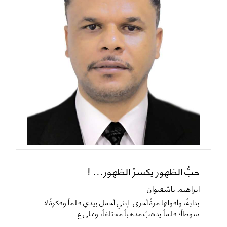
حبُّ الظهور يكسرُ الظهور... !
ابراهيم باشغيوان
​بدايةً، وأقولها مرةً أخرى: إنني أحمل بيدي قلماً وفكرةً لا
سوطاً؛ قلماً يذهبُ مذهباً مختلفاً، وعلى غ...