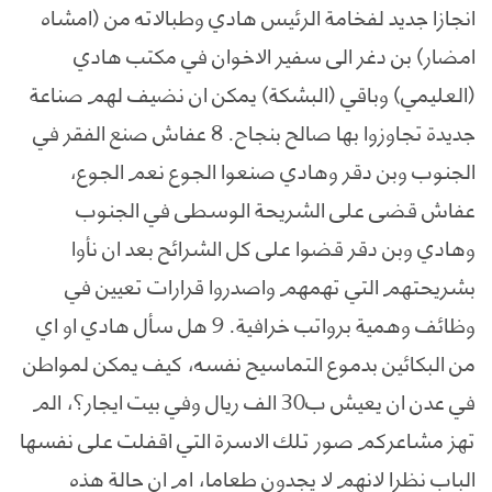
انجازا جديد لفخامة الرئيس هادي وطبالاته من (امشاه
امضار) بن دغر الى سفير الاخوان في مكتب هادي
(العليمي) وباقي (البشكة) يمكن ان نضيف لهم صناعة
جديدة تجاوزوا بها صالح بنجاح. 8 عفاش صنع الفقر في
الجنوب وبن دقر وهادي صنعوا الجوع نعم الجوع،
عفاش قضى على الشريحة الوسطى في الجنوب
وهادي وبن دقر قضوا على كل الشرائح بعد ان نأوا
بشريحتهم التي تهمهم واصدروا قرارات تعيين في
وظائف وهمية برواتب خرافية. 9 هل سأل هادي او اي
من البكائين بدموع التماسيح نفسه، كيف يمكن لمواطن
في عدن ان يعيش ب30 الف ريال وفي بيت ايجار؟، الم
تهز مشاعركم صور تلك الاسرة التي اقفلت على نفسها
الباب نظرا لانهم لا يجدون طعاما، ام ان حالة هذه