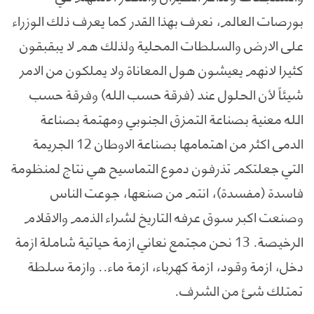
بورصات العالم، نعرف بهذا القدر كما يعرف ذلك الوزراء
على الارض والسلطات المحلية ولذلك هم لا يبقبقون
كثيرا لانهم يعيشون هول المعاناة ولا يملكون من الامر
شيئاً لأن الحلول عند (فرقة حسب الله) وفرقة حسب
الله معنية بصناعة التمزق الجنوبي ومهتمة بصناعة
الدمى اكثر من اهتمامها بصناعة الاوطان 12 الجريمة
التي جعلتكم تذرفون دموع التماسيح هي نتاج لمنظومة
فاسدة (مفسدة)، انتم من صنعها، جوعت الناس
وصنعت اكبر سوق عرفه التاريخ لشراء الذمم والاقلام
الرخيصة. 13 نحن مجتمع نعاني ازمة حياتية شاملة ازمة
دخل، ازمة وقود، ازمة كهرباء، ازمة ماء.. وازمة سلطة
تمتلك شئ من الشرف.