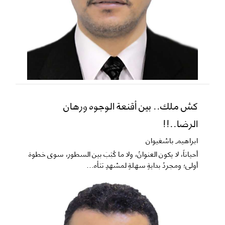
كش ملك.. بين أقنعة الوجوه ورهان
الرضا..!!
ابراهيم باشغيوان
​أحياناً، لا يكون العنوانُ، ولا ما كُتِبَ بين السطور، سوى خطوة
أولى؛ ومجردُ بدايةٍ سهلةٍ لمشهدٍ تتأه...