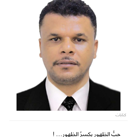
كتابات
حبُّ الظهور يكسرُ الظهور... !