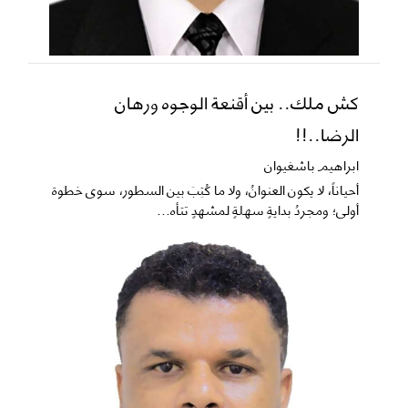
كش ملك.. بين أقنعة الوجوه ورهان
الرضا..!!
ابراهيم باشغيوان
​أحياناً، لا يكون العنوانُ، ولا ما كُتِبَ بين السطور، سوى خطوة
أولى؛ ومجردُ بدايةٍ سهلةٍ لمشهدٍ تتأه...