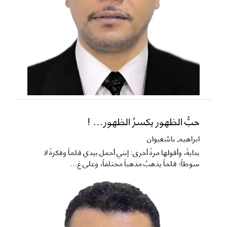
حبُّ الظهور يكسرُ الظهور... !
ابراهيم باشغيوان
​بدايةً، وأقولها مرةً أخرى: إنني أحمل بيدي قلماً وفكرةً لا
سوطاً؛ قلماً يذهبُ مذهباً مختلفاً، وعلى غ...