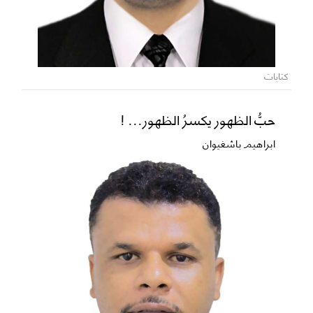
كتابات
حبُّ الظهور يكسرُ الظهور... !
ابراهيم باشغيوان