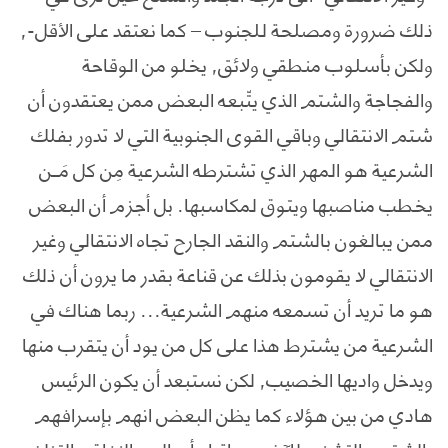
ذلك ضرورة ومصلحة للجنوب – كما نعتقد على الأقل-,
ولكن بأسلوب منطقي ولائق, يخلو من الوقاحة
والفجاجة والشتم الذي يتّبعه البعض ممن يعتقدون أن
شتم الانتقالي وباقي القوى الجنوبية التي لا تدور بفلك
الشرعية هو المهر الذي تشترطه الشرعية مِن كل مَــن
يخطب مناصبها ويتوق لمكاسبها. بل أجزم أن البعض
ممن يبالغون بالشتم والنقد الجارح تجاه الانتقالي وغير
الانتقالي لا يقومون بذلك عن قناعة بقدر ما يرون أن ذلك
هو ما تريد أن تسمعه منهم الشرعية... ربما هناك في
الشرعية من يشترط هذا على كل من يود أن يتقرب منها
ويدخل واديها الخصيب, لكن نستبعد أن يكون الرئيس
هادي من بين هؤلاء كما يظن البعض انهم بإسرافهم
بالشتم والتشنيع للآخرين واتباع أساليب النفاق والتزلف