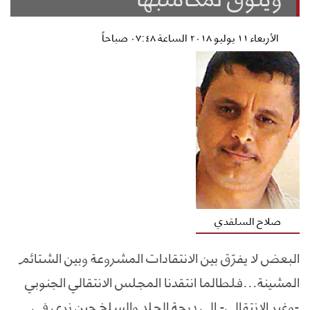
الأربعاء ١١ يوليو ٢٠١٨ الساعة ٠٧:٤٨ صباحاً
صلاح السلقدي
البعض لا يفرّق بين الانتقادات المشروعة وبين الشتائم
المشينة...فلطالما انتقدنا المجلس الانتقالي الجنوبي
-وغير الانتقالي- الى درجة الجلد والسلخ حين نرى في