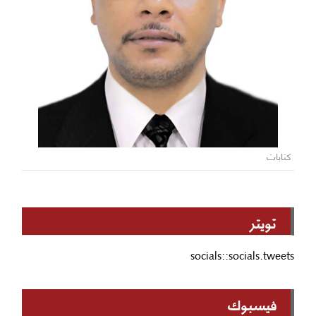
كتابات
تويتر
socials::socials.tweets
فيسبوك