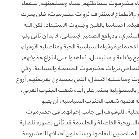
بناء حضرموت ببساطتهم جبناء وبسلميتهم ضعفاء
ور والأطماع لاستنزاف ثروات حضرموت، فلن يحرك
كم احساسا بالغبن وجبروت الاستبداد. لكن الله
لبشري، ودوافع الضمير الإنساني، لا بد أن تأتي ولو
تماعية وقواه السياسية الحية ومناضليه الأوفياء،
 وقناعة واستبسال، تعاهدوا على انتزاع حقوقهم
متصاص ثروات حضرموت الطبيعية والسيادية. وفي
وت ومناضليه الأبطال، الذين يجسدون بعزيمتهم أروع
ر بالمسؤولية يحتم على أبناء شعب الجنوب العربي،
الة قضية شعب الجنوب السياسية، أن يهبوا
عملية، للوقوف إلى جانب إخوانهم في حضرموت
تاريخية الفاصلة والحاسمة قد تأتي بصورة تلقائية
المناضلين التقاطها ويستغلون أهدافها المشروعة.