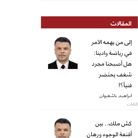
المقالات
إلى من يهمه الأمر
في رياضة وادينا:
هل أصبحنا مجرد
شغف يحتضر
فنياً؟!
ابراهيم باشغيوان
كتابات
كش ملك.. بين
أقنعة الوجوه ورهان