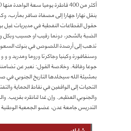
ينقل نهارا جهارا إلى مصفاة صافر بمأرب، وك
حقول القطاعات النفطية في مديريات غيل بن 
الضبة بالشحر، دونما رقيب او حسيب وبكل وقا
تذهب إلى أرصدة اللصوص في بنوك السعودية
وسنقافورة وكينيا وجاكرتا وروما ومدريد و و
جوعا وفاقة. وخلاصة القول: نعبر عن تضامننا 
بمشيئة الله سيخلدها التاريخ الجنوبي في صف
التحيات إلى الواقفين في نقاط الحماية والت
والجنوبي العظيم. وإن غدا لناظره بقريب. وا
التدريس جامعة عدن، عضو الجمعية الوطنية بالمجلس الا
شارك