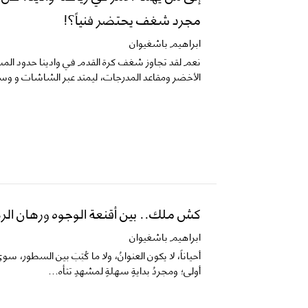
مجرد شغف يحتضر فنياً؟!
ابراهيم باشغيوان
نعم ​لقد تجاوز شغف كرة القدم في وادينا حدود ال
الأخضر ومقاعد المدرجات، ليمتد عبر الشاشات و وسا
كش ملك.. بين أقنعة الوجوه ورهان الرض
ابراهيم باشغيوان
​أحياناً، لا يكون العنوانُ، ولا ما كُتِبَ بين السطور، 
أولى؛ ومجردُ بدايةٍ سهلةٍ لمشهدٍ تتأه...