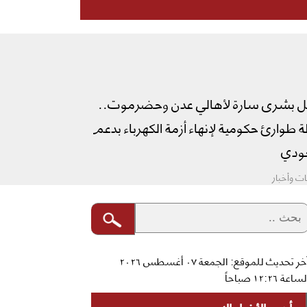
ل بشرى سارة لأهالي عدن وحضرموت..
طوارئ حكومية لإنهاء أزمة الكهرباء بدعم
دي
ت وأخبار
آخر تحديث للموقع: الجمعة ٠٧ أغسطس ٢٠٢٦
ساعة ١٢:٢٦ صباحاً