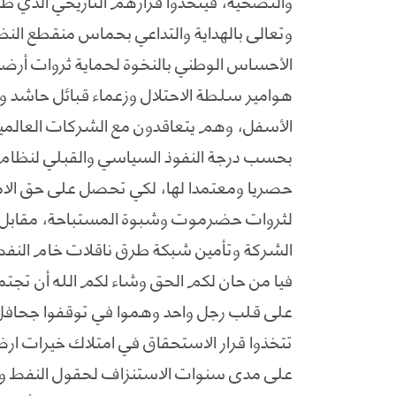
والتضحية، فيتخذوا قرارهم التاريخي الذي طا
وتعالى بالهداية والتداعي بحماس منقطع ا
الأحساس الوطني بالنخوة لحماية ثروات أرض
هوامير سلطة الاحتلال وزعماء قبائل حاشد وبك
الأسفل، وهم يتعاقدون مع الشركات العالمية
بحسب درجة النفوذ السياسي والقبلي لنظام
حصريا ومعتمدا لها، لكي تحصل على حق الامت
لثروات حضرموت وشبوة المستباحة، مقابل تعه
الشركة وتأمين شبكة طرق ناقلات خام النفط ا
فيا من حان لكم الحق وشاء لكم الله أن تجتمع
على قلب رجل واحد وهموا في توقفوا جحافل ا
تتخذوا قرار الاستحقاق في امتلاك خيرات ار
على مدى سنوات الاستنزاف لحقول النفط و