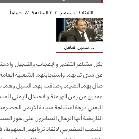
الثلاثاء ١٤ ديسمبر ٢٠٢١ الساعة ٠٨:٠٩ صباحاً
د. حسين العاقل
بكل مشاعر التقدير والإعجاب والتبجيل والاحت
عن مدى ثباتهم واستجابتهم الشعبية العامة له
طال بهم الضيم وضاقت بهم السبل وهم بكابد
عقدين من زمن الهيمنة والاحتلال اليمني المت
اليمني درجة استباحة سيادة الأرض الحضرم
التاريخية أيها الرجال الصابرون على جور الفسا
الشعب الحضرمي لانقاذ ثرواتهم المنهوبة، ف