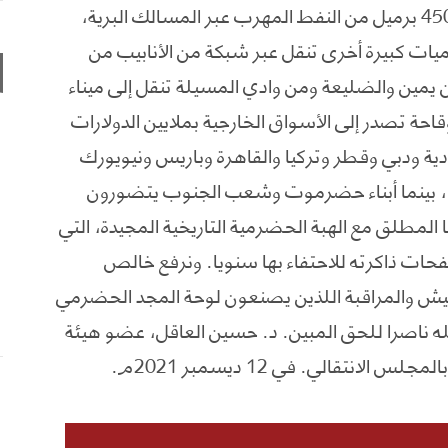
أكثر من 400 قاطرة يوميا سعة الواحدة منها 450 برميل من النفط المهرب عبر المسالك البرية،
ميات كبيرة أخرى تنقل عبر شبكة من الأنابيب من
يمين والضليعة ومن وادي المسيلة تنقل إلى ميناء
حة تصدر إلى الأسواق الخارجية بملايين الدولارات
 ودبي وقطر وتركيا والقاهرة وباريس ونيويورك
 و ، بينما أبناء حضرموت وشعب الجنوب يتضورون
المطلق مع الهبة الحضرمية التاريخية المجيدة، التي
حات ذاكرته للاحتفاء بها سنويا. ونرفع خالص
فتيش والمراقبة اللذين يصنعون لوحة المجد الحضرمي
لله ناصرا للحق المبين. د. حسين العاقل، عضو هيئة
نتقالي. في 12 ديسمبر 2021م.