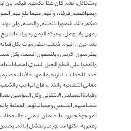
ومتخاذل، نعم كان هذا حكمهم فيكم بأن ا
وبمواقفهم فرقاء، وأنهم مهما بلغ بهم الج
فيكم ذلك شعورا بالظلم والضيم ولن يولد في
يمهل ولا يهمل، وحركة الزمن ودورات التاريخ ا
بعد حين.. اليوم شعب حضرموت بكل فئاته الاج
يفترشون الأرض ويلتحفون السماء بكل شموخ
واتفقوا على قطع الحبل السري لعصابات ا
هذه اللحظات التاريخية المهيبة لأبناء حضرم
معاني التضحية والفداء، فإن الواجب والشعو
وقيادة المجلس الانتقالي وكل المؤمنين بعد
بتضامنهم الشعبي ومساندتهم الفعلية وال
لمواجهة جبروت الطغيان اليمني، فاللحظات ال
وعفوية، لكنها قد تهزم وتفشل إذا لم يحسن 