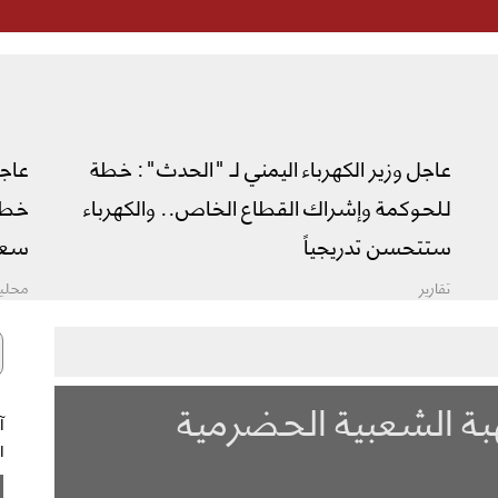
عاجل وزير الكهرباء اليمني لـ "الحدث": خطة
عاج
للحوكمة وإشراك القطاع الخاص.. والكهرباء
خطة 
ستتحسن تدريجياً
سعو
تقارير
محليا
هبة الشعبية الحضرمية
ال