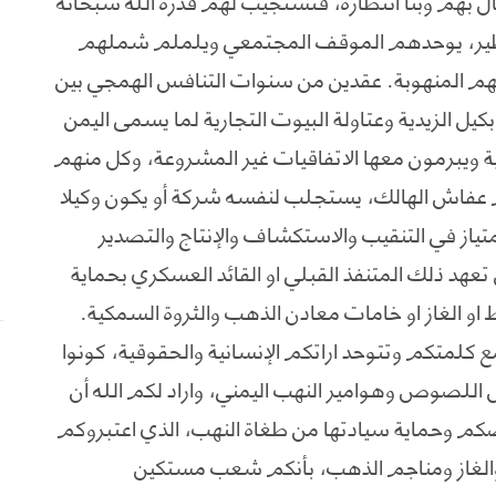
ل بهم وبنا انتظاره، فتستجيب لهم قدرة الله سبحانه
لنظير، يوحدهم الموقف المجتمعي ويلملم شملهم
هم المنهوبة. عقدين من سنوات التنافس الهمجي بين
يل الزيدية وعتاولة البيوت التجارية لما يسمى اليمن
 ويبرمون معها الاتفاقيات غير المشروعة، وكل منهم
 عفاش الهالك، يستجلب لنفسه شركة أو يكون وكيلا
ياز في التنقيب والاستكشاف والإنتاج والتصدير
د ذلك المتنفذ القبلي او القائد العسكري بحماية
و الغاز او خامات معادن الذهب والثروة السمكية.
 كلمتكم وتتوحد اراتكم الإنسانية والحقوقية، كونوا
للصوص وهوامير النهب اليمني، واراد لكم الله أن
ضكم وحماية سيادتها من طغاة النهب، الذي اعتبروكم
الغاز ومناجم الذهب، بأنكم شعب مستكين