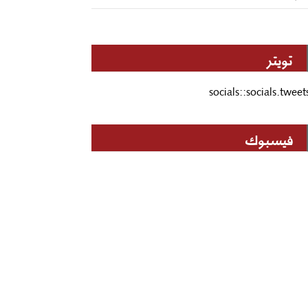
تويتر
socials::socials.tweet
فيسبوك