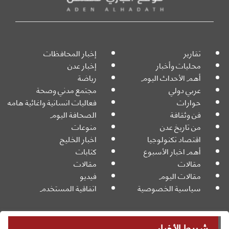
تقارير
إخبار المحافظات
محليات وأخبار
إخبار عدن
أهم الأحداث اليوم
رياضة
عربي دولي
مجتمع مدني وصحة
حوارات
فعاليات انسانية واغاثية هامه
فن وثقافة
الصحافة اليوم
من تاريخ عدن
منوعات
اقتصاد تكنولوجيا
اخبار الخليج
أهم اخبار الأسبوع
كتابات
مقالات
مقالات
مقالات اليوم
فيديو
سياسية الخصوصية
اتفاقية المستخدم
شريط الأخبار
جميع الحقوق محفوظة
Powered By: