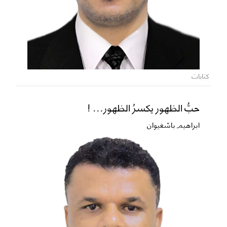
كتابات
حبُّ الظهور يكسرُ الظهور... !
ابراهيم باشغيوان