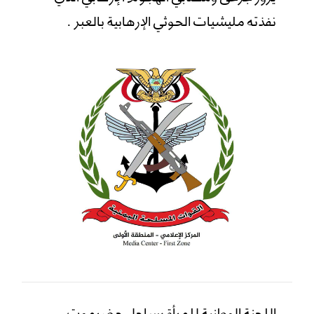
نفذته مليشيات الحوثي الإرهابية بالعبر .
اللجنة الوطنية للمرأة بساحل حضرموت