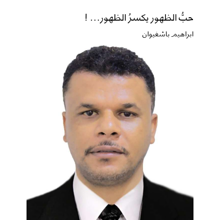
حبُّ الظهور يكسرُ الظهور... !
ابراهيم باشغيوان