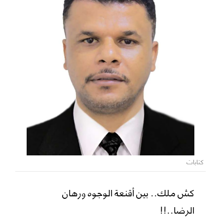
كتابات
كش ملك.. بين أقنعة الوجوه ورهان
الرضا..!!