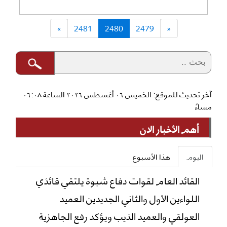
»
2481
2480
2479
«
آخر تحديث للموقع: الخميس ٠٦ أغسطس ٢٠٢٦ الساعة ٠٦:٠٨
مساءً
أهم الأخبار الان
اليوم
هذا الأسبوع
القائد العام لقوات دفاع شبوة يلتقي قائدَي
اللواءين الأول والثاني الجديدين العميد
العولقي والعميد الذيب ويؤكد رفع الجاهزية