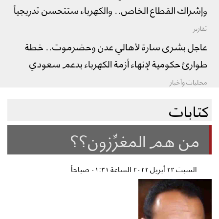
وإشراك القطاع الخاص.. والكهرباء ستتحسن تدريجياً
تقارير
عاجل بشرى سارة لأهالي عدن وحضرموت.. خطة
طوارئ حكومية لإنهاء أزمة الكهرباء بدعم سعودي
محليات وأخبار
كتابات
من هم المغرِّزون؟؟
السبت ٢٣ أبريل ٢٠٢٢ الساعة ٠١:٣١ صباحاً