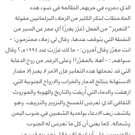
الذي دمروه في حربهم الظالمة في ضوء هذه
الملاحظات ابتكر الكثير من الزملاء البرلمانيين مقولة
"التغريز" من الفعل (غرَّز يغرزُ) أي عجز عن السير من
النقطة التي يتوقف عندها، وقال لي زملاء محترمون: -
انت مغرِّز وقال آخرون: - ما لك غرَّزت عند ١٩٩٤م؟ وقال
سواهم : - أهلا بالمغرِّز!! وعلى الرغم من روح الدعابة
التي قد تحملها هذه التعابير فإن الأمر لا يعبر إلا مقدار
الاستهانة بنتائج الدمار والخراب والارواح الجنوبية التي
ازهقت والدماء التي أُريقت والتاريخ والهوية والموروث
الثقافي الذي تعرض للمسخ والتزوير والتزييف، وهو
يكشف زيف الادعاء بواحدية الشعبين في جنوب اليمن
وشماله، كما يعني أن كل ما تعرض له الجنوب
والجنوبيون على أيدي هؤلاء خلال نحو ربع قرن من