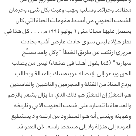
مظالم وجرائم وسلب ونهب وعبث بكل شيء وحرمان
الشعب الجنوبي من أبسط مقومات الحياة التي كان
يحصل عليها مجانا حتى ٦ يوليو ١٩٩٤م، . . . كل هذا في
نظر هؤلاء ليس سوى حادث عارض أشبه بحادث
مروري ارتكب عن طريق الخطأ "وكل واحد يصلِّح
سيارته" (كما يقول أهلنا في صنعاء) ليس من يطلب
الحق ويدعو إلى الإنصاف ويتمسك بالعدالة ويطالب
بردع الجناة من القتلة والمجرمين والناهبين والفاسدين
هو المغرِّز إن المغرِّز هو ذلك الذي ما يزال يشعر بالزهو
والمباهاة بانتصاره على شعب الجنوب الأبي وتاريخه
وهويته وينسى أنه هو المطرود من ارضه ولا يستطيع
العودة إلى منزلة ولا إلى مسقط راسه، لأن العدو قد