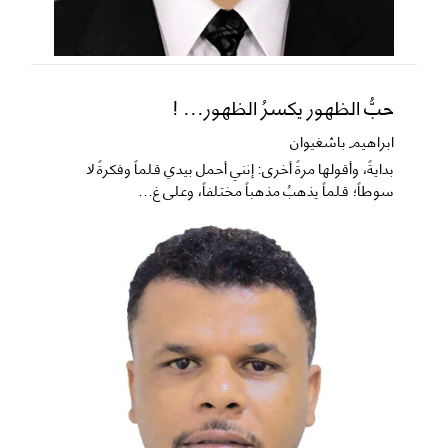
حبُّ الظهور يكسرُ الظهور... !
ابراهيم باشغيوان
​بدايةً، وأقولها مرةً أخرى: إنني أحمل بيدي قلماً وفكرةً لا
سوطاً؛ قلماً يذهبُ مذهباً مختلفاً، وعلى غ...