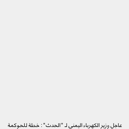
عاجل وزير الكهرباء اليمني لـ "الحدث": خطة للحوكمة