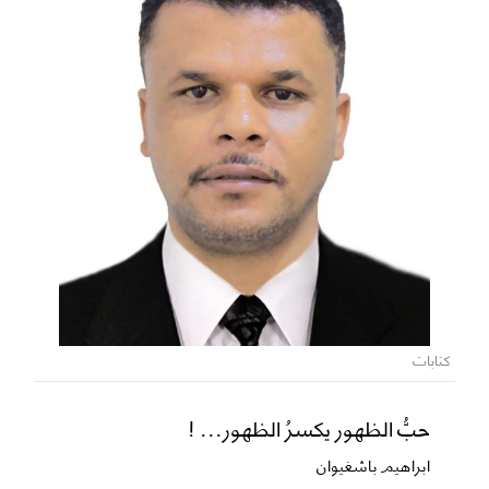
كتابات
حبُّ الظهور يكسرُ الظهور... !
ابراهيم باشغيوان