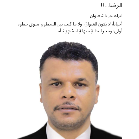
الرضا..!!
ابراهيم باشغيوان
​أحياناً، لا يكون العنوانُ، ولا ما كُتِبَ بين السطور، سوى خطوة
أولى؛ ومجردُ بدايةٍ سهلةٍ لمشهدٍ تتأه...