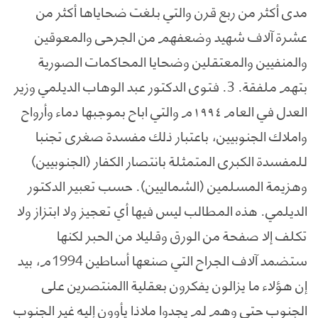
مدى أكثر من ربع قرن والتي بلغت ضحاياها أكثر من
عشرة آلاف شهيد وضعفهم من الجرحى والمعوقين
والمنفيين والمعتقلين وضحايا المحاكمات الصورية
بتهم ملفقة. 3. فتوى الدكتور عبد الوهاب الديلمي وزير
العدل في العام ١٩٩٤م والتي اباح بموجبها دماء وأرواح
واملاك الجنوبيين، باعتبار ذلك مفسدة صغرى تجنبا
للمفسدة الكبرى المتمثلة بانتصار الكفار (الجنوبيين)
وهزيمة المسلمين (الشماليين). حسب تعبير الدكتور
الديلمي. هذه المطالب ليس فيها أي تعجيز ولا ابتزاز ولا
تكلف إلا صفحة من الورق وقليلا من الحبر لكنها
ستضمد آلاف الجراح التي صنعها أساطين 1994م، بيد
إن هؤلاء ما يزالون يفكرون بعقلية االمنتصرين على
الجنوب حتى وهم لم يجدوا ملاذا يأوون إليه غير الجنوب