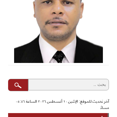
آخر تحديث للموقع: الإثنين ١٠ أغسطس ٢٠٢٦ الساعة ٠٥:٤٦
مساءً