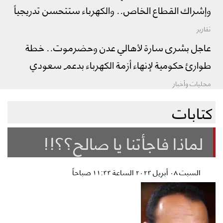
وإشراك القطاع الخاص.. والكهرباء ستتحسن تدريجياً
تقارير
عاجل بشرى سارة لأهالي عدن وحضرموت.. خطة
طوارئ حكومية لإنهاء أزمة الكهرباء بدعم سعودي
محليات وأخبار
كتابات
لماذا فاجأتنا يا صالح؟؟!!
السبت ٠٨ أبريل ٢٠٢٣ الساعة ١١:٣٣ صباحاً