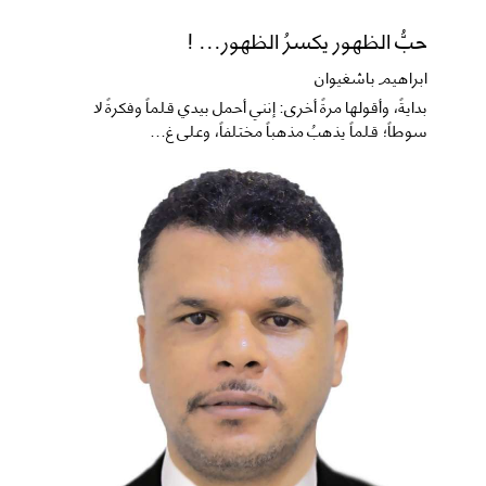
حبُّ الظهور يكسرُ الظهور... !
ابراهيم باشغيوان
​بدايةً، وأقولها مرةً أخرى: إنني أحمل بيدي قلماً وفكرةً لا
سوطاً؛ قلماً يذهبُ مذهباً مختلفاً، وعلى غ...