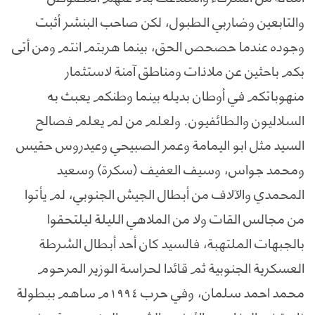
والتابعين وضاربي الطبول، لكن صاحب البنشر أثبت
وجوده عندما حصحص الحق، بينما هربتم انتم ومن أتى
بكم باحثين عن ملاذات ومناطق آمنة لاستثمار
منهوباتكم في أوطان بديله بينما وطنكم يعبث به
السلاليون والطائفيون. ولعلم من لم يعلم فصالح
السيد مثل ابو اليمامة وعمر الصبيحي وعيدروس حقيس
ومحمد جواس، وسيف العفيف (سكرة) وسعيد
المحمدي والآلاف من أبطال الجيش الجنوبي، لم يأتوا
من مجالس القات ولا من الملاهي الليلة ليلتحقوا
بالجبهات الملتهبة، فالسيد كان أحد أبطال الشرطة
العسكرية الجنوبية ثم قائدا لحراسة الوزير المرحوم
محمد احمد سلمان، وفي حرب ١٩٩٤م ساهم ببطولة