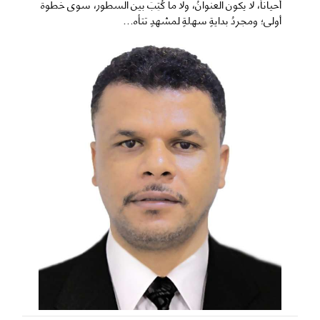
​أحياناً، لا يكون العنوانُ، ولا ما كُتِبَ بين السطور، سوى خطوة
أولى؛ ومجردُ بدايةٍ سهلةٍ لمشهدٍ تتأه...