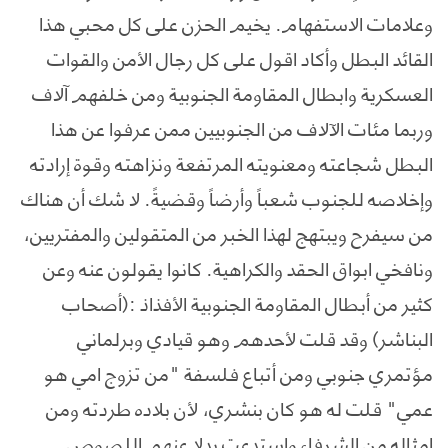
وعلامات الاستفهام. يخيم الحزن على كل محبي هذا
القائد البطل وأكاد اقول على كل رجال الأمن والقوات
العسكرية وابطال المقاومة الجنوبية ومن خلفهم آلاف
وربما مئات الآلاف من الجنوبيين ممن عرفوا عن هذا
البطل شجاعته ومعنويته المرتفعة ونزاهته وقوة إرادته
وإخلاصه للجنوب شعباً وأرضاً وقضيةً. لا شك أن هناك
من سيفرح ويبتهج لهذا الخبر من المتقولين والمفتريين،
ونافخي ابواق الحقد والكراهية. كانوا يقولون عنه وعن
كثير من أبطال المقاومة الجنوبية الأفذاذ :(أصحاب
البناشر) وقد قلت لأحدهم وهو قيادي وبرلماني
مؤتمري جنوبي ومن أتباع فلسفة "من تزوج امي هو
عمي" قلت له هو كان بنشري، لأن بلاده طردته ومن
امثاله من الشرفاء واستدعت بدلا عنهم اللصوص