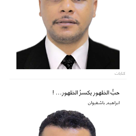
كتابات
حبُّ الظهور يكسرُ الظهور... !
ابراهيم باشغيوان