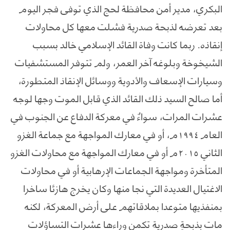
البكري، مدير أمن محافظة لحج الذي توفى فجر اليوم
بعد تعرضه لذبحة صدرية فشلت معها كل محاولات
إنقاذه. ربما كانت وفاة القائد الإسلامي خالد بسبب
الشيخوخة وبلوغه آخر العمر، ولم تتوفر المستشفيات
وسيارات الإسعاف والأدوية ووسائل الإنقاذ المتطورة،
أما صالح السيد ذلك القائد الذي قابل الموت وجها لوجه
عشرات المرات، سواءٌ في معركة الدفاع عن الجنوب في
العام ١٩٩٤م، أو في معارك المواجهة مع جماعة الغزو
الثاني ٢٠١٥م أو في معارك المواجهة مع محاولات الغزو
المتأخرة ومواجهة الجماعات الإرهابية أو في محاولات
الاغتيال العديدة التي نجا منها وكان يخرج هازئا ساخرا
بمنفذيها متوعدا بملاقاتهم على أرض المعركة، لكنه
مات بذبحةٍ صدرية تكمن وراءها عشرات التساؤلات