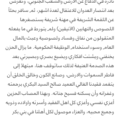
نادرة في الدفاع عن الأرض والشعب الجنوبي، وتعرض
بعد انتصار العدوان للاعتقال لعدة اشهر، ثم سافر بحثاً
عن اللقمة الشريفة في مهنة شريفة يستصغرها
اللصوص والنهابين (الأنيقين) ولم يتورط في ما يفعله
المتقولون من نفاق وفساد ولصوصية وعبث بالمال
العام وسوء استخدام الوظيفة الحكومية. ما يزال الحزن
يخنقني ويشتت افكاري ويضيع بصري وبصيرتي بعد
هذه الصدمة العنيفة لذلك ساتوقف هنا، مبتهلاً إلى
فاطر السموات والارض، وصانع الكون وخالق الخلق أن
يتغمد فقيدنا الغالي العميد صالح السيد البكري برحمته
وغفرانه وأن يسكنه فسيح جناته. وبهذا المصاب الحزين
أعزي نفسي وأعزي كل اهل الفقيد وأسرته واولاده وذويه
وجميع محبيه، والعزاء موصول لكل أهلنا في بني بكر