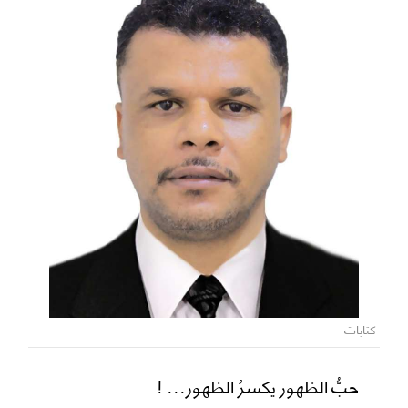
كتابات
حبُّ الظهور يكسرُ الظهور... !