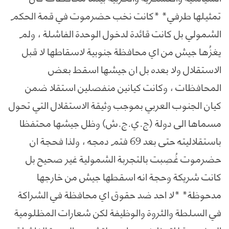
تمثيلها طرفي* *كانت نخب حضرموت في قمة الحكم
الشمولي بل كانت قائدة لدخول الوحدة الفاشلة ، ولم
يغزُها جيش من اي محافظة جنوبية لاسقاطها لا قبل
الاستقلال ولا بعده بل ان جيشها اسقط بعض
المحافظات ، وكانت كيانين منفصلين استقلا ضمن
كيان الجنوب العربي بموجب وثيقة الاستقلال التي تحول
مسماها الى دولة (ج.ي.ج.ش) وظل جيشها محتفظا
باستقلاليته حتى بعد 69 فتم دمجه ، ولذا فحجة ان
حضرموت غُصِبت بالتجربة الشمولية غير صحيح بل
كانت شريكة وحجة انه اسقطها جيش من خارجها
مدحوظة* *لا احد ضد حقوق اي محافظة في الشراكة
في السلطة والثروة والوظيفة لكن شعارات المظلومية