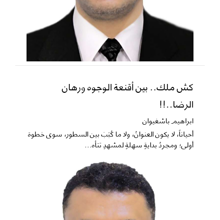
كش ملك.. بين أقنعة الوجوه ورهان
الرضا..!!
ابراهيم باشغيوان
​أحياناً، لا يكون العنوانُ، ولا ما كُتِبَ بين السطور، سوى خطوة
أولى؛ ومجردُ بدايةٍ سهلةٍ لمشهدٍ تتأه...