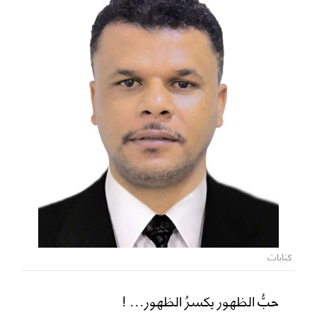
كتابات
حبُّ الظهور يكسرُ الظهور... !