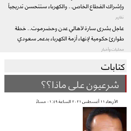
وإشراك القطاع الخاص.. والكهرباء ستتحسن تدريجياً
تقارير
عاجل بشرى سارة لأهالي عدن وحضرموت.. خطة
طوارئ حكومية لإنهاء أزمة الكهرباء بدعم سعودي
محليات وأخبار
كتابات
شرعيون على ماذا؟؟
الأربعاء ١١ أغسطس ٢٠٢١ الساعة ٠١:٤٩ مساءً