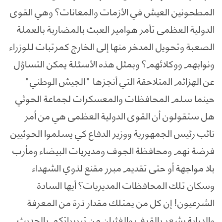
المطحونين العيش في الأزمات والمعانات؟ وهي القوى
الدولية العظمى تأمر هوامير العبث بالمضاربة بالعملة
الصعبة وتحويل المدخر منها إلى الخارج كمرتبات للوزراء
ونوابهم ووكلائهم؟ وبمثل هذه الأسئلة يمكن التساؤل
عن الهزائم المتلاحقة التي أنجزها "الجيش الوطني"
حينما سلم المحافظات والمعسكرات لجماعة الحوثي
هل ستقولون أن القوى الدولية العظمى هي من أمر
نائب رئيس الجمهورية ووزير الدفاع كي يسلموا الحوثيين
فرضة نهم ومحافظة الجوف ومديريات البيضاء ومأرب
بلا مواجهة أو حتى تقديم مبرر مقنع لذوي الشهداء
وسكان تلك المحافظات المديريات؟ أيها السادة
الشرعيون! إن كل من يمتلك مقدار ذرة من المعرفة
والدراية يشعر بالقرف والغثيان من تبريراتكم بالحديث