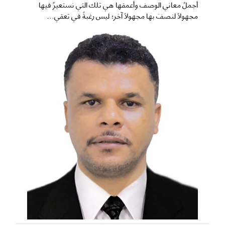
​أجملُ معاني الوصف وأعمقها هي تلك التي نستعيرُ فيها
مجهولاً لنصفَ بها مجهولاً آخر؛ ليس رغبةً في تعقي...