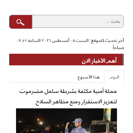
آخر تحديث للموقع: السبت ٠٨ أغسطس ٢٠٢٦ الساعة ٠٩:٥١
صباحاً
أهم الأخبار الان
اليوم
هذا الأسبوع
حملة أمنية مكثفة بشرطة ساحل حضرموت
لتعزيز الاستقرار ومنع مظاهر السلاح