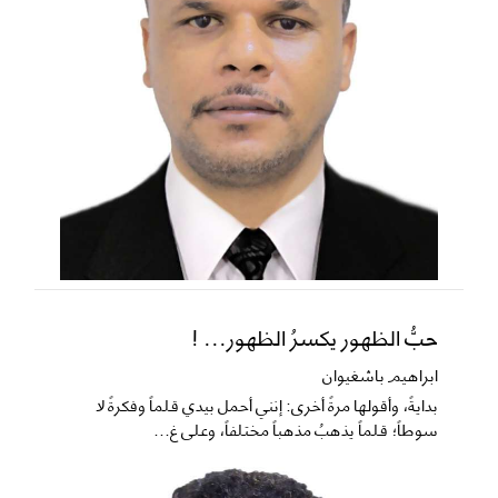
حبُّ الظهور يكسرُ الظهور... !
ابراهيم باشغيوان
​بدايةً، وأقولها مرةً أخرى: إنني أحمل بيدي قلماً وفكرةً لا
سوطاً؛ قلماً يذهبُ مذهباً مختلفاً، وعلى غ...