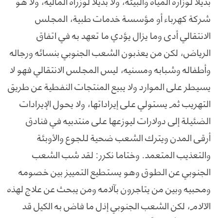
بديلا لوزارة المياه والبيئة، ولا بديلا لوزراة المالية، ولا هو
شركة كهرباء أو مؤسسة خدمات طبية، المجلس
الانتقالي أدى وما يزال يؤدي ما تعهد به في اتفاق
الرياض، لكن من يعذبون الشعب الجنوبي بنسائه ورجاله
وأطفاله وشبابه ومسنيه، ليس المجلس الانتقالي فهو لا
يسيطر على الموارد ولا يبيع المنتجات النفطية عن طريق
التهريب ثم يستولي على إيراداتها، ولا يحول الإيرادات
الضئيلة إلى دولارات ليوزعها على منتدبيه في فنادق
أرقى المدن ويترك الشعب ضحية للجوع والأوبئة
والتعذيب المتعمد. وختاما نكرر: لقد شب الشعب
الجنوبي عن الطوق وهو يستطيع التمييز بين خصومه
ومحبيه وبين من يتاجرون بآلامه ومن يبحث عن علاج لهذه
الآلام، لكن الشعب الجنوبي إذل ما فاض به الكيل قد