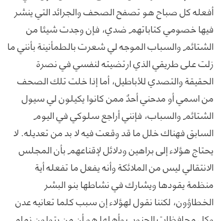
أفعله كل صباح هو تصفح الصحف والجرائد التي ينشر
فيها خصومي كتاباتهم ضدي، فإن وجدت شيئا من
الشتائم والسباب الموجه لي شعرت بالطمأنينة بأنني ما
زلت على طريقي الذي ارتضيته لنفسي في نصرة
الحقيقة والتصدي للأباطيل، أما إذا خلت تلك الصحف
من اسمي أو مدحني أحدٌ ممن كانوا يكيلون لي سيول
الشتائم والسباب، فإنني أراجع سلوكي في اليوم
السابق فهناك خلل ما قد وقعت فيه لا بد من تعديله. لا
يحتاج هؤلاء إلى براهين ودلائل لإقناعهم بأن المجلس
الانتقالي ليس من الملائكة وأنه يفعل ما تفعله أية
منظمة يقودها ويشارك في نشاطها بنو البشر
الخطاؤون، لكننا نقول لهؤلاء إن سبب كلما تعانيه عدن
وكل محافظات الجنوب وأهلها هو أن من يتولون زمام