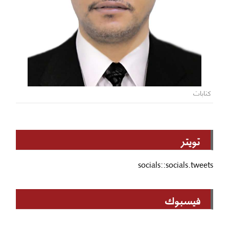
كتابات
تويتر
socials::socials.tweets
فيسبوك