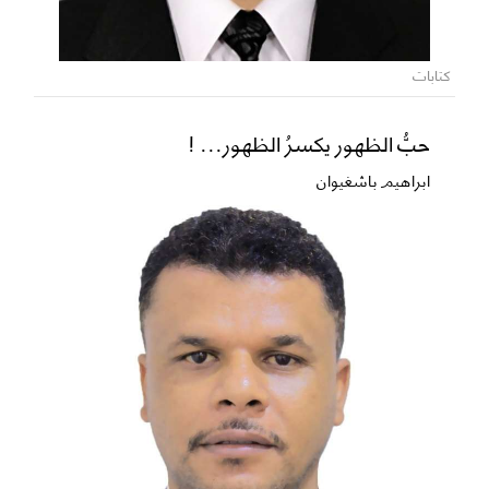
كتابات
حبُّ الظهور يكسرُ الظهور... !
ابراهيم باشغيوان