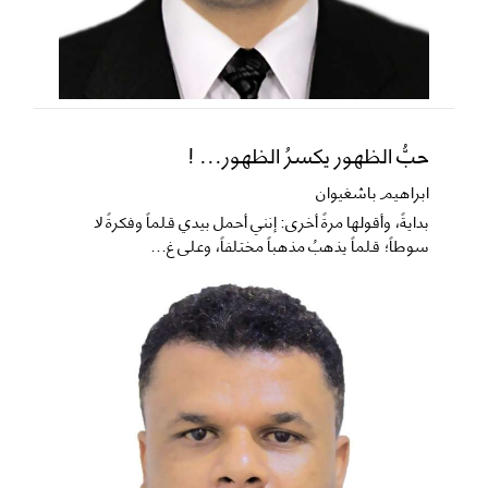
حبُّ الظهور يكسرُ الظهور... !
ابراهيم باشغيوان
​بدايةً، وأقولها مرةً أخرى: إنني أحمل بيدي قلماً وفكرةً لا
سوطاً؛ قلماً يذهبُ مذهباً مختلفاً، وعلى غ...