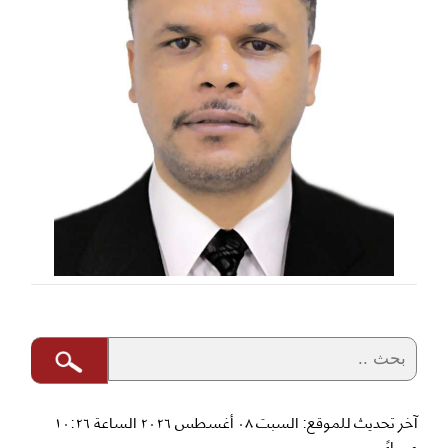
آخر تحديث للموقع: السبت ٠٨ أغسطس ٢٠٢٦ الساعة ١٠:٢٦
مساءً