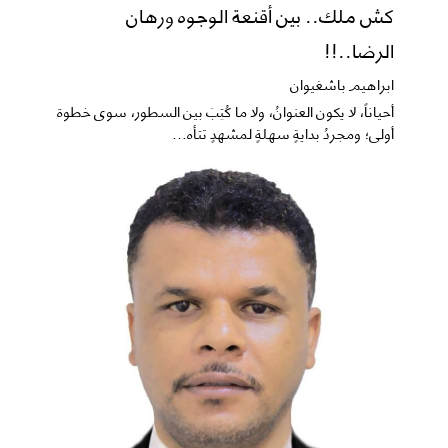
كش ملك.. بين أقنعة الوجوه ورهان
الرضا..!!
ابراهيم باشغيوان
​أحياناً، لا يكون العنوانُ، ولا ما كُتِبَ بين السطور، سوى خطوة
أولى؛ ومجردُ بدايةٍ سهلةٍ لمشهدٍ تتأه...