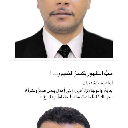
حبُّ الظهور يكسرُ الظهور... !
ابراهيم باشغيوان
​بدايةً، وأقولها مرةً أخرى: إنني أحمل بيدي قلماً وفكرةً لا
سوطاً؛ قلماً يذهبُ مذهباً مختلفاً، وعلى غ...