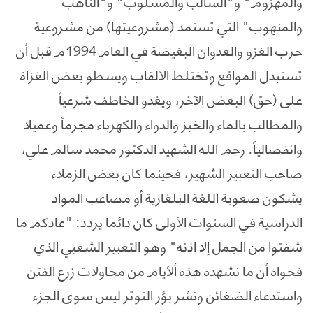
والمهزوم" و"السالب والمسلوب" و"الناهب
والمنهوب" التي تستمد (مشروعيتها) من مشروعية
حرب الغزو والعدوان البغيضة في العام 1994م قبل أن
تستبدل المواقع وتختلط الألقاب ويسطو بعض الغزاة
على (حق) البعض الآخر، ويغدو الخاطف شرعياً
والمطالب بالماء والخبز والدواء والكهرباء مجرماً وعميلا
وانفصالياً. رحم الله الشهيد الدكتور محمد سالم علي،
صاحب التعبير الشهير، فحينما كان بعض الزملاء
يشكون صعوبة اللغة البلغارية أو مصاعب المواد
الدراسية في السنوات الأولى كان دائما يردد: "عادكم ما
شفتوا من الجمل إلا اذنه" وهو التعبير الشعبي الذي
فحواه أن ما نشهده هذه ألأيام من محاولات زرع الفتن
واستدعاء الضغائن ونشر بؤر التوتر ليس سوى الجزء