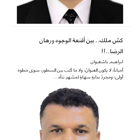
كش ملك.. بين أقنعة الوجوه ورهان
الرضا..!!
ابراهيم باشغيوان
​أحياناً، لا يكون العنوانُ، ولا ما كُتِبَ بين السطور، سوى خطوة
أولى؛ ومجردُ بدايةٍ سهلةٍ لمشهدٍ تتأه...