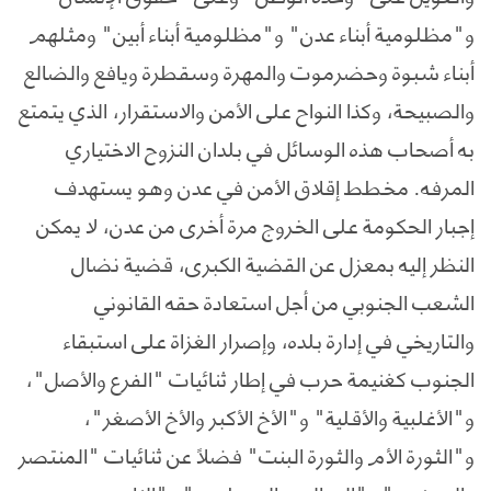
و"مظلومية أبناء عدن" و"مظلومية أبناء أبين" ومثلهم
أبناء شبوة وحضرموت والمهرة وسقطرة ويافع والضالع
والصبيحة، وكذا النواح على الأمن والاستقرار، الذي يتمتع
به أصحاب هذه الوسائل في بلدان النزوح الاختياري
المرفه. مخطط إقلاق الأمن في عدن وهو يستهدف
إجبار الحكومة على الخروج مرة أخرى من عدن، لا يمكن
النظر إليه بمعزل عن القضية الكبرى، قضية نضال
الشعب الجنوبي من أجل استعادة حقه القانوني
والتاريخي في إدارة بلده، وإصرار الغزاة على استبقاء
الجنوب كغنيمة حرب في إطار ثنائيات "الفرع والأصل"،
و"الأغلبية والأقلية" و"الأخ الأكبر والأخ الأصغر"،
و"الثورة الأم والثورة البنت" فضلاً عن ثنائيات "المنتصر