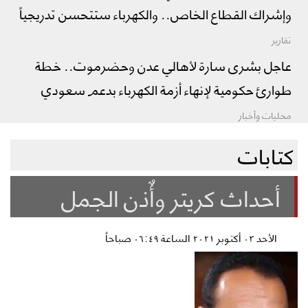
وإشراك القطاع الخاص.. والكهرباء ستتحسن تدريجياً
تقارير
عاجل بشرى سارة لأهالي عدن وحضرموت.. خطة
طوارئ حكومية لإنهاء أزمة الكهرباء بدعم سعودي
محليات وأخبار
كتابات
أحداث كريتر وأٌذن الجمل
الأحد ٠٣ أكتوبر ٢٠٢١ الساعة ٠٦:٤٩ صباحاً