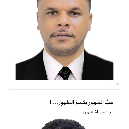
كتابات
حبُّ الظهور يكسرُ الظهور... !
ابراهيم باشغيوان