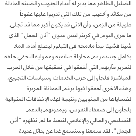
الضئيل الظاهر مما يدبر له أعداء الجنوب وقضيته العادلة
من مكائد وألاعيب من تلك التي تدربوا عليها عقوداً
طويلة من الزمن، وأن الآتي قد يكون أكبر مما قد تجلى.
ما جرى اليوم في كريتر ليس سوى "أذن الجمل" الذي
شيئا فشيئا تبدأ ملامحه في التبلور ليطلع أمام الملا
بكامل جسده رغم محاولة صانعيه ومموليه التخفي خلفه
لتمرير مآربهم التي أخفقوا في تحقيقها من خلال الحرب
المباشرة فلجأو إلى حرب الخدمات وسياسات التجويع،
وهذه الأخرى أخفقوا فيها برغم المعاناة المريرة
لضحاياها من الجنوبيين ونتيجة لهذه الإخفاقات المتوالية
يلجأون إلى ضعفاء النفوس، ويمدونهم بالدعم
التسليحي والمالي والإعلامي لتنفيذ ما لم تظهره "أذن
الجمل". لقد سمعنا وسنسمع غدا عن بدائل عديدة