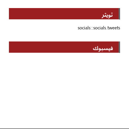
تويتر
socials::socials.tweets
فيسبوك