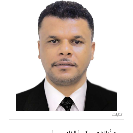
كتابات
حبُّ الظهور يكسرُ الظهور... !