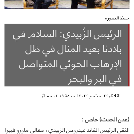
حفظ الصورة
الرئيس الزُبيدي: السلام في
بلادنا بعيد المنال في ظل
الإرهاب الحوثي المتواصل
في البر والبحر
الثلاثاء ٢٤ سبتمبر ٢٠٢٤ الساعة ٠٢:٤٩ مساءً
(عدن الحدث) خاص :
التقى الرئيس القائد عيدروس الزبيدي ، معالي ماورو فييرا