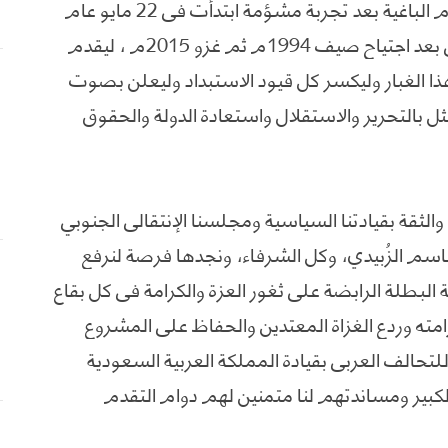
التحرر من براثن مستعمر العصر وقوى الظلام الباغية بعد تجربة مشؤمة ابتدأت في 22 مايو عام
1990 وبقيت جاثمة على صدر الوطن الجنوبي بعد اجتياح صيف 1994م ثم غزو 2015م ، ليقدم
 هذا الغبار وليكسر كل قيود الاستبداد وليعلن بصوت
 بالتحرير والاستقلال واستعادة الدولة والحقوق
والثقة بقيادتنا السياسية ومجلسنا الإنتقالي الجنوبي
قاسم الزُبيدي، وكل الشرفاء، ونجدها فرصة لنرفع
البطلة الرابضة على ثغور العزة والكرامة في كل بقاع
مته وردع الغزاة المعتدين والحفاظ على المشروع
للتحالف العربي بقيادة المملكة العربية السعودية
لكبير ومساندتهم لنا متمنين لهم دوام التقدم