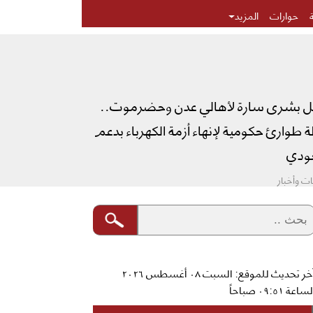
حوارات
المزيد
ل بشرى سارة لأهالي عدن وحضرموت..
طوارئ حكومية لإنهاء أزمة الكهرباء بدعم
دي
ت وأخبار
آخر تحديث للموقع: السبت ٠٨ أغسطس ٢٠٢٦
ساعة ٠٩:٥١ صباحاً