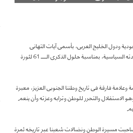
عودية ودول الخليج العربي، بأسمى آيات التهاني
والتبريكات إلى الشعب الجنوبي العظيم وقيادته السياسية، بمناسبة حلول الذكرى الــــــ 61 لثورة
 محطة مهمة وعلامة فارقة في تاريخ وطننا الجنوبي العزيز، معبرة
 الاستقلال والتحرر للوطن وترابه وعزته وأن ينعم
يم
صاحبت مسيرة الوطن ونضالات شعبنا عبر تاريخه ثمرة