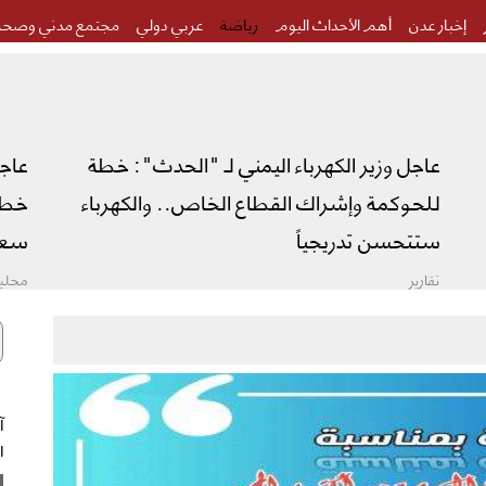
إخبار عدن
أهم الأحداث اليوم
رياضة
عربي دولي
مجتمع مدني وصحة
عاجل وزير الكهرباء اليمني لـ "الحدث": خطة
عاج
للحوكمة وإشراك القطاع الخاص.. والكهرباء
خطة 
ستتحسن تدريجياً
سعو
تقارير
محليا
ال