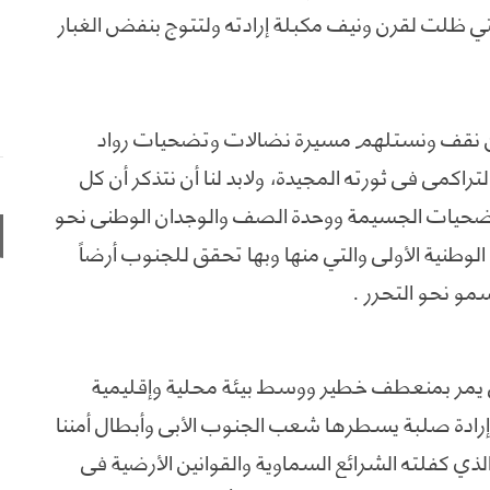
ي ظلت لقرن ونيف مكبلة إرادته ولتتوج بنفض الغبار
د أن نقف ونستلهم مسيرة نضالات وتضحيات رواد
تراكمي في ثورته المجيدة، ولابد لنا أن نتذكر أن كل
التضحيات الجسيمة ووحدة الصف والوجدان الوطني نحو
رة ١٤ أكتوبر الرافعة الوطنية الأولى والتي منها وبها تحقق للجنوب أرضاً
لسمو نحو التحرر .
ي يمر بمنعطف خطير ووسط بيئة محلية وإقليمية
دة صلبة يسطرها شعب الجنوب الأبي وأبطال أمننا
لذي كفلته الشرائع السماوية والقوانين الأرضية في