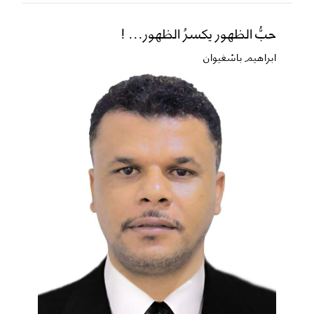
حبُّ الظهور يكسرُ الظهور... !
ابراهيم باشغيوان