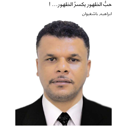
حبُّ الظهور يكسرُ الظهور... !
ابراهيم باشغيوان