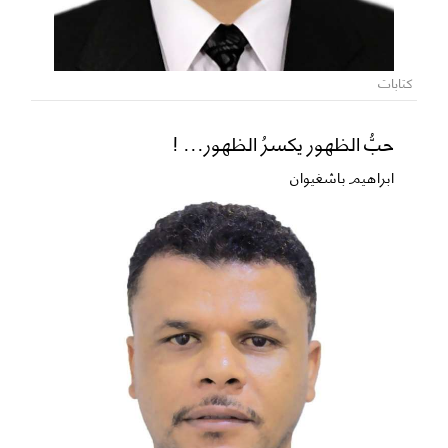
كتابات
حبُّ الظهور يكسرُ الظهور... !
ابراهيم باشغيوان