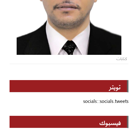
كتابات
تويتر
socials::socials.tweets
فيسبوك