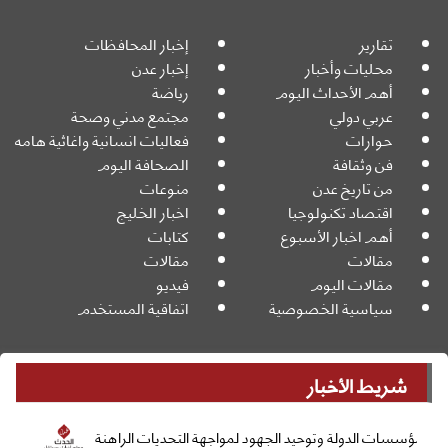
تقارير
إخبار المحافظات
محليات وأخبار
إخبار عدن
أهم الأحداث اليوم
رياضة
عربي دولي
مجتمع مدني وصحة
حوارات
فعاليات انسانية واغاثية هامه
فن وثقافة
الصحافة اليوم
من تاريخ عدن
منوعات
اقتصاد تكنولوجيا
اخبار الخليج
أهم اخبار الأسبوع
كتابات
مقالات
مقالات
مقالات اليوم
فيديو
سياسية الخصوصية
اتفاقية المستخدم
شريط الأخبار
جميع الحقوق محفوظة
Powered By:
© 2026
ة وتوحيد الجهود لمواجهة التحديات الراهنة
عاجل الخنبشي يترأس 