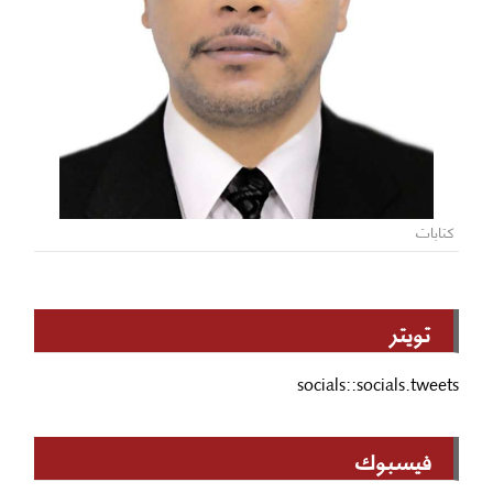
كتابات
تويتر
socials::socials.tweets
فيسبوك