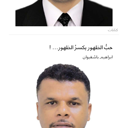
كتابات
حبُّ الظهور يكسرُ الظهور... !
ابراهيم باشغيوان