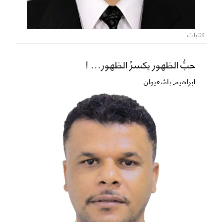
كتابات
حبُّ الظهور يكسرُ الظهور... !
ابراهيم باشغيوان