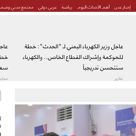
إخبار عدن
أهم الأحداث اليوم
رياضة
عربي دولي
مجتمع مدني وصحة
عاجل وزير الكهرباء اليمني لـ "الحدث": خطة
عاج
للحوكمة وإشراك القطاع الخاص.. والكهرباء
خطة 
ستتحسن تدريجياً
سعو
تقارير
محليا
ال