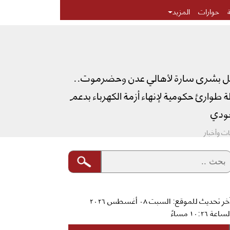
حوارات
المزيد
ل بشرى سارة لأهالي عدن وحضرموت..
طوارئ حكومية لإنهاء أزمة الكهرباء بدعم
دي
ت وأخبار
آخر تحديث للموقع: السبت ٠٨ أغسطس ٢٠٢٦
ساعة ١٠:٢٦ مساءً