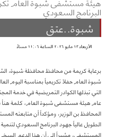
هيئة مستشفى شبوة العام تكرم
البرنامج السعودي
شبوة..عتق
الأربعاء ١٣ مايو ٢٠٢٦ الساعة ١١:٠٦ مساءً
برعاية كريمة من محافظ محافظة شبوة، ال
شبوة العام حفلاً تكريمياً بمناسبة اليوم العا
التي تبذلها الكوادر التمريضية في خدمة المج
عام هيئة مستشفى شبوة العام، كلمة هنأ فيها
المحافظ بن الوزير، ومؤكداً أن متابعته المس
الطويل عالياً جهود البرنامج السعودي لتنمي
المستشفى، مشيراً إلى أن هذا الدعم السخي