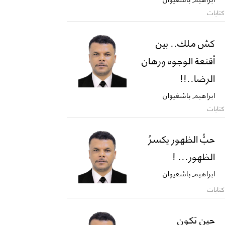
كتابات
كش ملك.. بين
أقنعة الوجوه ورهان
الرضا..!!
ابراهيم باشغيوان
كتابات
حبُّ الظهور يكسرُ
الظهور... !
ابراهيم باشغيوان
كتابات
حين تكون