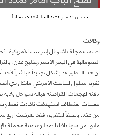
الخميس ١٤ مايو ٢٠٢٦ الساعة ٠٨:٤٧ صباحاً
وكالات
أطلقت مجلة ناشونال إنترست الأمريكية، ت
الصومالية في البحر الأحمر وخليج عدن، بالتز
أن هذا التطور قد يشكل تهديداً مباشراً لأحد 
تقرير مطول للباحث الأمريكي مايكل دي أنجي
لافتة لهجمات القراصنة قبالة سواحل ولاية
عمليات اختطاف استهدفت ناقلات نفط وسفن
مايو، من بينها ناقلتا نفط وسفينة محملة با
ما اعتبره التقرير مؤشراً واضحاً على إعادة