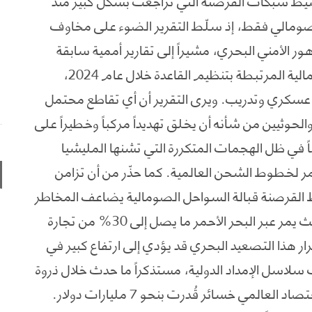
بعد الصومالي فقط، إذ سلّط التقرير الضوء على مخاوف
ور الأمني البحري، مشيراً إلى تقارير أممية سابقة
تحدثت عن عرض قدمته حركة الشباب الصومالية المرتبطة بتنظيم القاعدة خلال عام 2024،
سكري وتدريب. ويرى التقرير أن أي تقاطع محتمل
حوثيين من شأنه أن يخلق تهديداً مركباً وخطيراً على
ً في ظل الهجمات المتكررة التي تشنها المليشيا
ر لخطوط الشحن العالمية. كما حذّر من أن تزامن
لقرصنة قبالة السواحل الصومالية يضاعف المخاطر
على واحد من أهم شرايين التجارة الدولية، حيث يمر عبر البحر الأحمر ما يصل إلى 30% من تجارة
رار هذا التصعيد البحري قد يؤدي إلى ارتفاع كبير في
لاسل الإمداد الدولية، مستذكراً ما حدث خلال ذروة
القرصنة الصومالية عام 2011، حين تكبد الاقتصاد العالمي خسائر قُدرت بنحو 7 مليارات دولار.