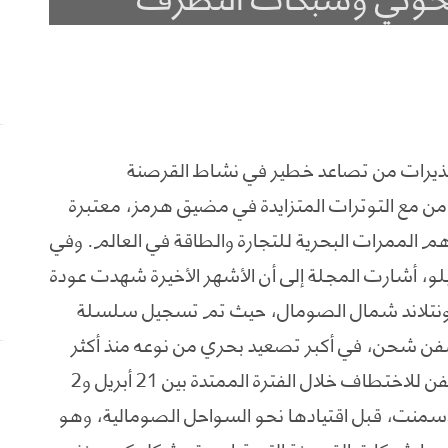
حذيرات من تصاعد خطير في نشاط القرصنة
امن مع التوترات المتزايدة في مضيق هرمز، معتبرة
أهم الممرات البحرية للتجارة والطاقة في العالم. وفي
لو، أشارت المجلة إلى أن الأشهر الأخيرة شهدت عودة
 بونتلاند شمال الصومال، حيث تم تسجيل سلسلة
 شحن، في أكبر تصعيد بحري من نوعه منذ أكثر
من عقد. وطبقاً للتقرير، فقد تعرضت أربع سفن للاختطاف خلال الفترة الممتدة بين 21 أبريل و2
لإسمنت، قبل اقتيادها نحو السواحل الصومالية، وهو
 تنشيط شبكات القرصنة التي تراجعت بشكل كبير منذ