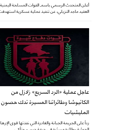
أعلن المتحدث الرسمي باسم القوات المسلحة اليمنية،
العقيد ماجد النزيلي، عن تنفيذ عملية عسكرية استهدفت
عاجل عملية «الرد السريع» زلازل من
الكاتيوشا وطائراتنا المسيرة تدك حصون
المليشيات
​رداً على الجريمة الجبانة والغادرة التي نفذتها قوى الإره
الحوثية بطائرة مسيّرة في جبهة حريب، وتأكي...