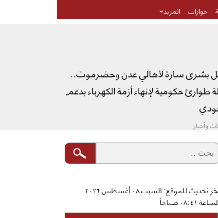
حوارات
المزيد
ل بشرى سارة لأهالي عدن وحضرموت..
طوارئ حكومية لإنهاء أزمة الكهرباء بدعم
دي
ت وأخبار
آخر تحديث للموقع: السبت ٠٨ أغسطس ٢٠٢٦
ساعة ٠٨:٤١ صباحاً