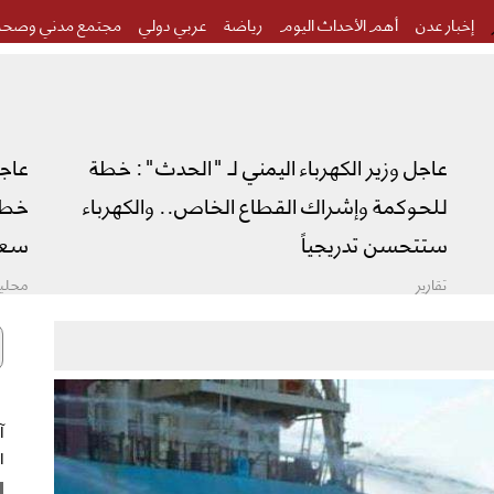
إخبار عدن
أهم الأحداث اليوم
رياضة
عربي دولي
مجتمع مدني وصحة
عاجل وزير الكهرباء اليمني لـ "الحدث": خطة
عاج
للحوكمة وإشراك القطاع الخاص.. والكهرباء
خطة 
ستتحسن تدريجياً
سعو
تقارير
محليا
ال