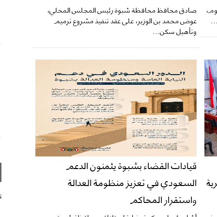
وم،
صادق محافظ محافظة شبوة رئيس المجلس المحلي،
.
عوض محمد بن الوزير، على عقد تنفيذ مشروع ترميم
وتأهيل سكن...
قيادات القضاء بشبوة يثمنون الدعم
ية
السعودي في تعزيز منظومة العدالة
s
واستقرار المحاكم
عوض
​أشاد رؤساء محكمة ونيابة استئناف محافظة شبوة