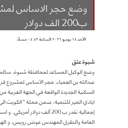
وضع حجر الاساس لمشرو
ب200 الف دولار
الأحد ١٤ يونيو ٢٠٢٦ الساعة ٠٤:٤٣ مساءً
شبوة عتق
وضع الوكيل المساعد لمحافظة شبوة، سالم ا
عبدالله بن العمياء، حجر الأساس لمشروع قر
السكنية الجديدة الواقعة في الجهة الغربية م
ايادي الخير للتنمية، ضمن حملة “الكويت الى
إجمالية تقدر ب 200 ألف دولار 
العامة والطرق المهندس عوض رويس، و الهيئ