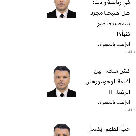
في رياضة وادينا:
هل أصبحنا مجرد
شغف يحتضر
فنياً؟!
ابراهيم باشغيوان
كتابات
كش ملك.. بين
أقنعة الوجوه ورهان
الرضا..!!
ابراهيم باشغيوان
كتابات
حبُّ الظهور يكسرُ