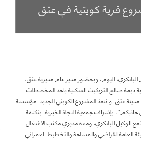
ع قرية كويتية في عتق
لبابكري، اليوم، وبحضور مدير عام مديرية عتق،
ية ديمة صالح التريكيت السكنية باحد المخططات
ن مدينة عتق. و تنفذ المشروع الكويتي الجديد، مؤسسة
 جانبكم”، بإشراف جمعية النجاة الخيرية، بتكلفة
أمريكي. و استمع الوكيل البابكري، ومعه مديري مكتب الأشغال
ة العامة للأراضي والمساحة والتخطيط العمراني