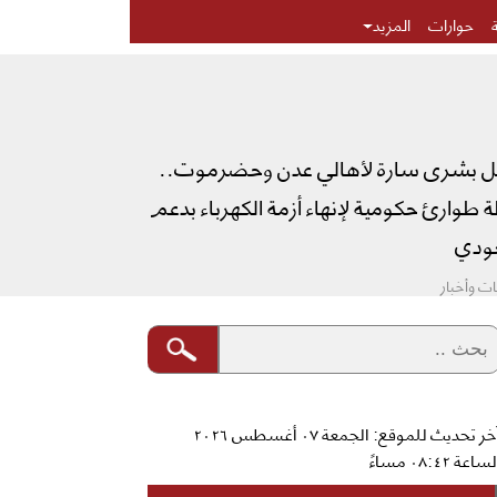
حوارات
المزيد
ل بشرى سارة لأهالي عدن وحضرموت..
طوارئ حكومية لإنهاء أزمة الكهرباء بدعم
دي
ت وأخبار
آخر تحديث للموقع: الجمعة ٠٧ أغسطس ٢٠٢٦
ساعة ٠٨:٤٢ مساءً