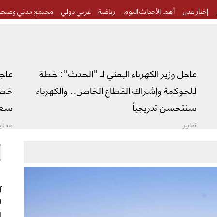
إخبار عدن
أهم الأحداث اليوم
رياضة
عربي دولي
مجتمع مدني وصحة
عاجل وزير الكهرباء اليمني لـ "الحدث": خطة
عاج
للحوكمة وإشراك القطاع الخاص.. والكهرباء
خطة 
ستتحسن تدريجياً
سعو
تقارير
محليا
ال