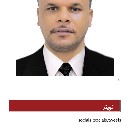
كتابات
تويتر
socials::socials.tweets