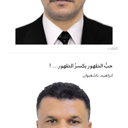
كتابات
حبُّ الظهور يكسرُ الظهور... !
ابراهيم باشغيوان