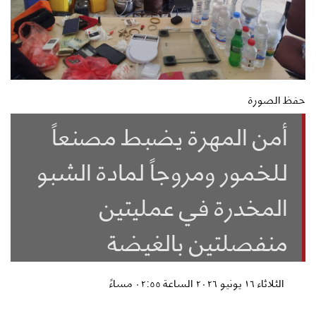
حفظ الصورة
أمن المهرة يضبط مصنعاً
للخمور ومروجاً لمادة الشبو
المخدرة في عمليتين
منفصلتين بالغيضة
الثلاثاء ١٦ يونيو ٢٠٢٦ الساعة ٠٢:٥٥ مساءً