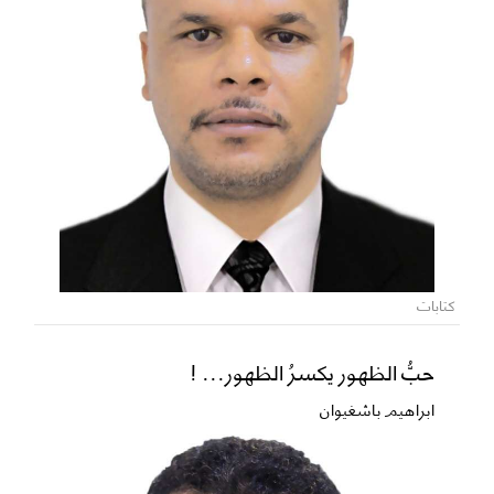
كتابات
حبُّ الظهور يكسرُ الظهور... !
ابراهيم باشغيوان