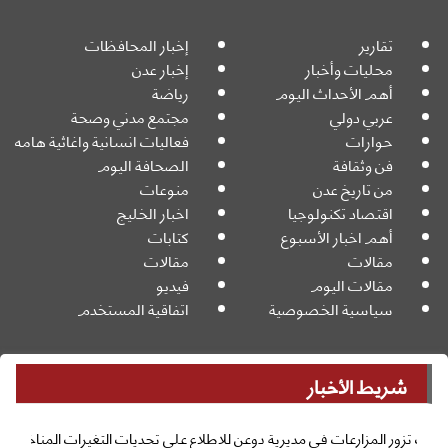
تقارير
إخبار المحافظات
محليات وأخبار
إخبار عدن
أهم الأحداث اليوم
رياضة
عربي دولي
مجتمع مدني وصحة
حوارات
فعاليات انسانية واغاثية هامه
فن وثقافة
الصحافة اليوم
من تاريخ عدن
منوعات
اقتصاد تكنولوجيا
اخبار الخليج
أهم اخبار الأسبوع
كتابات
مقالات
مقالات
مقالات اليوم
فيديو
سياسية الخصوصية
اتفاقية المستخدم
شريط الأخبار
جميع الحقوق محفوظة
Powered By:
© 2026
رعات في مديرية دوعن للاطلاع على تحديات التغيرات المناخية وأثرها على المرأة