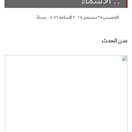
الخميس ٢٥ ديسمبر ٢٠١٤ الساعة ٠٤:٤٦ مساءً
عدن الحدث