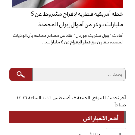
خطة أمريكية قطرية لإفراج مشروط عن 6
مليارات دولار من أموال إيران المجمدة
أفادت "وول ستريت جورنال" نقلا عن مصادر مطلعة بأن الولايات
المتحدة تتعاون مع قطر للإفراج عن 6 مليارات...
آخر تحديث للموقع: الجمعة ٠٧ أغسطس ٢٠٢٦ الساعة ١٢:٢٦
صباحاً
أهم الأخبار الان
اليوم
هذا الأسبوع