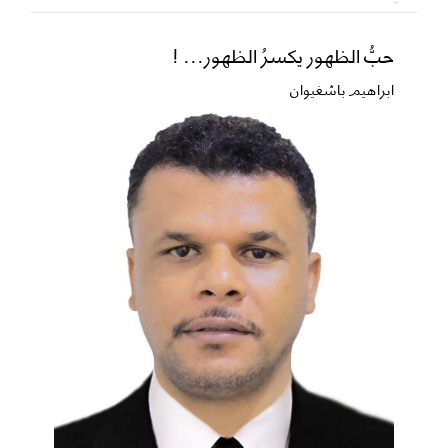
حبُّ الظهور يكسرُ الظهور... !
ابراهيم باشغيوان