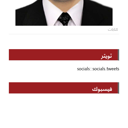
كتابات
تويتر
socials::socials.tweets
فيسبوك