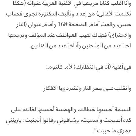
وأنا أقلب كتابا مرجعيا في الأغنية العربية عنوانه (هكذا
تكلمت الأغاني) من إعداد وتأليف الدكتورة نجوى قصاب
حسن، وقفت أمام الصفحة 168 وأمام عنوان (النار
والاحتراق) فهناك لهيب العواطف عند المؤلف وترجمها
لحنا عدد من الملحنين وأداها عدد من الفنانين.
في أغنية (أنا في انتظارك) لأم كلثوم:
واتقلب على جمر النار وتشرد ويا الأفكار
النسمة أحسبها خطاك، والهمسة أحسبها لقاك، على
كده أصبحت وأمسيت، وشافوني وقالوا أتجنيت، ياريتني
عمري ما حبيت”.