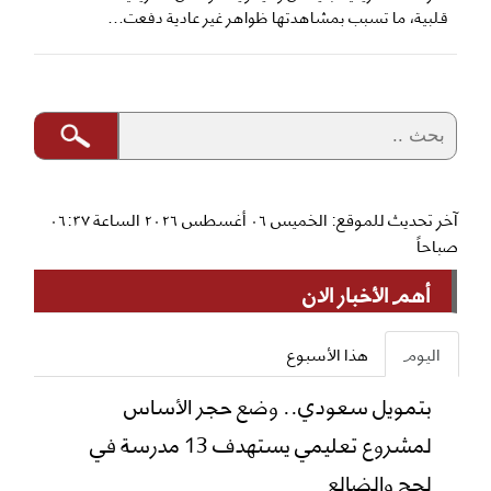
قلبية، ما تسبب بمشاهدتها ظواهر غير عادية دفعت...
آخر تحديث للموقع: الخميس ٠٦ أغسطس ٢٠٢٦ الساعة ٠٦:٣٧
صباحاً
أهم الأخبار الان
اليوم
هذا الأسبوع
بتمويل سعودي.. وضع حجر الأساس
لمشروع تعليمي يستهدف 13 مدرسة في
لحج والضالع