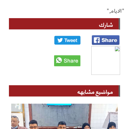
"الايام"
شارك
مواضيع مشابهه