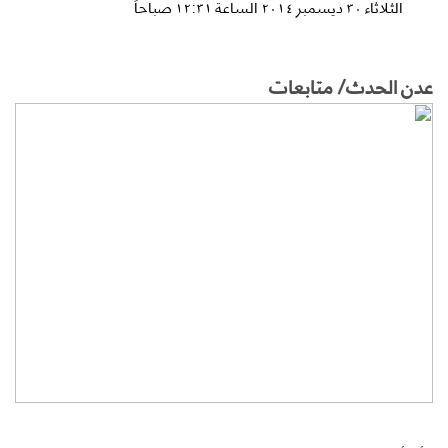
الثلاثاء ٣٠ ديسمبر ٢٠١٤ الساعة ١٢:٣١ صباحاً
عدن الحدث/ متابعات