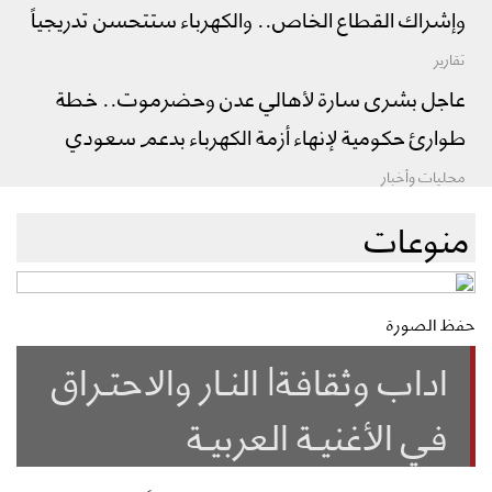
وإشراك القطاع الخاص.. والكهرباء ستتحسن تدريجياً
تقارير
عاجل بشرى سارة لأهالي عدن وحضرموت.. خطة
طوارئ حكومية لإنهاء أزمة الكهرباء بدعم سعودي
محليات وأخبار
منوعات
حفظ الصورة
اداب وثقافة| النـار والاحتـراق
في الأغنيـة العربيـة