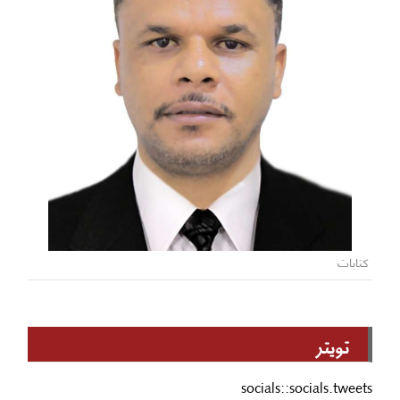
كتابات
تويتر
socials::socials.tweets