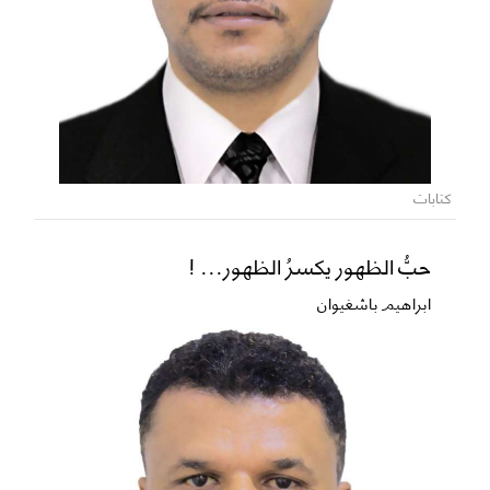
كتابات
حبُّ الظهور يكسرُ الظهور... !
ابراهيم باشغيوان