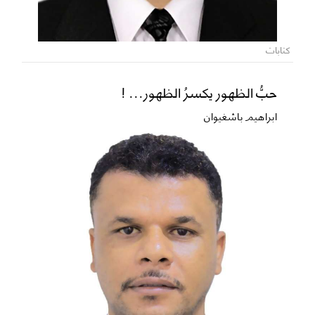
كتابات
حبُّ الظهور يكسرُ الظهور... !
ابراهيم باشغيوان