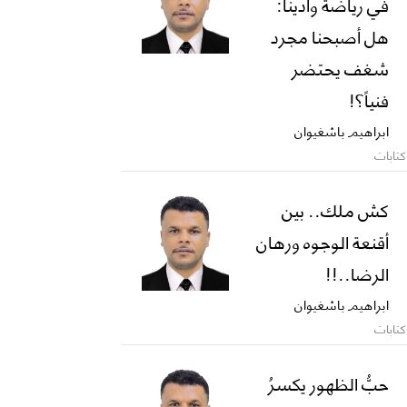
في رياضة وادينا:
هل أصبحنا مجرد
شغف يحتضر
فنياً؟!
ابراهيم باشغيوان
كتابات
كش ملك.. بين
أقنعة الوجوه ورهان
الرضا..!!
ابراهيم باشغيوان
كتابات
حبُّ الظهور يكسرُ