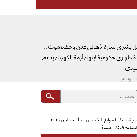
ل بشرى سارة لأهالي عدن وحضرموت..
طوارئ حكومية لإنهاء أزمة الكهرباء بدعم
دي
ت وأخبار
آخر تحديث للموقع: الخميس ٠٦ أغسطس ٢٠٢٦
ساعة ٠٨:٥٩ مساءً