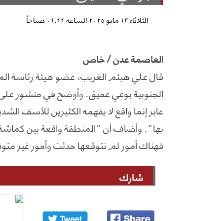
الثلاثاء ١٣ مايو ٢٠٢٥ الساعة ٠٦:٣٣ صباحاً
العاصمة عدن / خاص
قال علي هيثم الغريب، عضو هيئة رئاسة الم
الجنوبية بوعي عميق. وأوضح في منشور على 
عابر إنما واقع لا يفهمه الكثيرين للأسف الشد
بها". وأضاف أن "المنطقة واقعة بين كماشة، و
فهناك أمور لم نتوقعها حدثت وأمور غير م
شارك