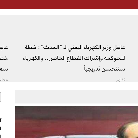
عاجل وزير الكهرباء اليمني لـ "الحدث": خطة
عاج
للحوكمة وإشراك القطاع الخاص.. والكهرباء
خطة 
ستتحسن تدريجياً
سعو
تقارير
محليا
ال