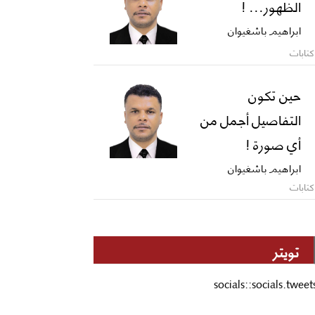
الظهور... !
ابراهيم باشغيوان
كتابات
حين تكون
التفاصيل أجمل من
أي صورة !
ابراهيم باشغيوان
كتابات
تويتر
socials::socials.tweet