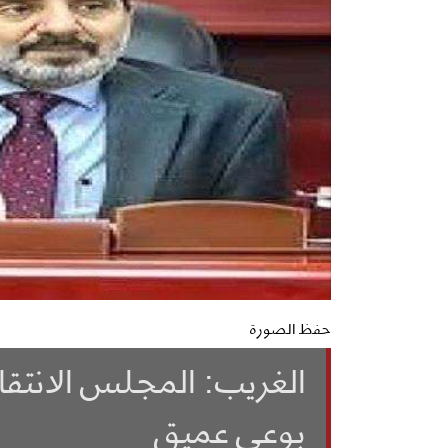
حفظ الصورة
الغريب: المجلس الانتقا
بوعي عميق