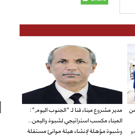
من
​مدير مشروع ميناء قنا لـ "الجنوب اليوم":
الميناء مكسب استراتيجي لشبوة واليمن..
وشبوة مؤهلة لإنشاء هيئة موانئ مستقلة
حو