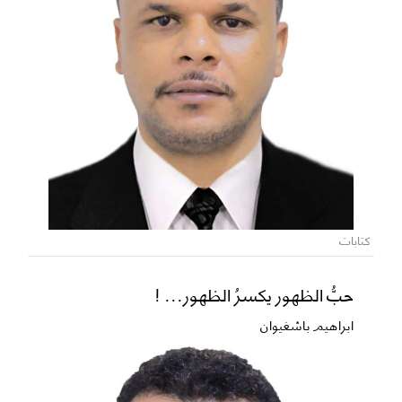
كتابات
حبُّ الظهور يكسرُ الظهور... !
ابراهيم باشغيوان