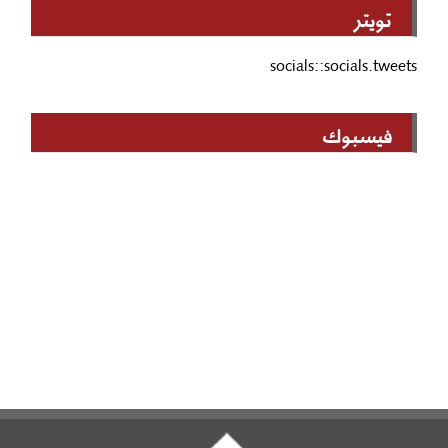
تويتر
socials::socials.tweets
فيسبوك