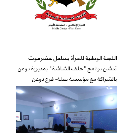
اللجنة الوطنية للمرأة بساحل حضرموت
تدشن برنامج "خلف الشاشة" بمديرية دوعن
بالشراكة مع مؤسسة صلة- فرع دوعن