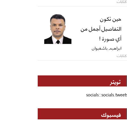
كتابات
حين تكون
التفاصيل أجمل من
أي صورة !
ابراهيم باشغيوان
كتابات
تويتر
socials::socials.tweet
فيسبوك