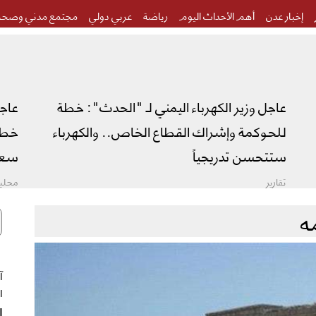
إخبار عدن
أهم الأحداث اليوم
رياضة
عربي دولي
مجتمع مدني وصحة
عاجل وزير الكهرباء اليمني لـ "الحدث": خطة
عاج
للحوكمة وإشراك القطاع الخاص.. والكهرباء
خطة 
ستتحسن تدريجياً
سعو
تقارير
محليا
ه
ال