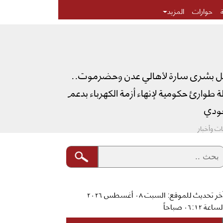
حوارات
المزيد
ل بشرى سارة لأهالي عدن وحضرموت..
طوارئ حكومية لإنهاء أزمة الكهرباء بدعم
دي
ت وأخبار
آخر تحديث للموقع: السبت ٠٨ أغسطس ٢٠٢٦
ساعة ٠٦:١٢ صباحاً