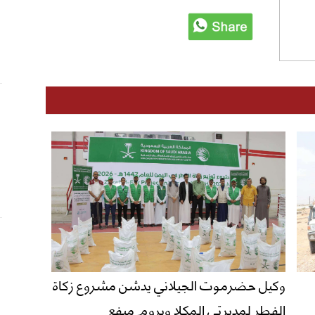
وكيل حضرموت الجيلاني يدشن مشروع زكاة
الفطر لمديرتي المكلا وبروم ميفع