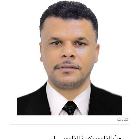
كتابات
حبُّ الظهور يكسرُ الظهور... !