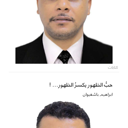
كتابات
حبُّ الظهور يكسرُ الظهور... !
ابراهيم باشغيوان