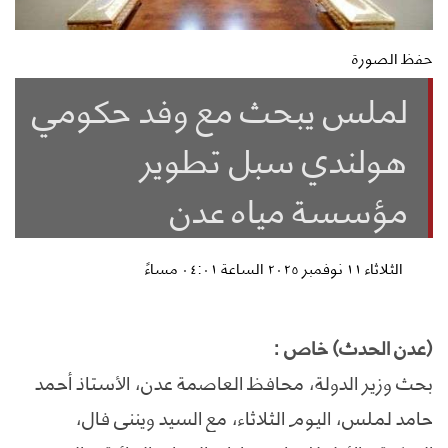
حفظ الصورة
لملس يبحث مع وفد حكومي
هولندي سبل تطوير
مؤسسة مياه عدن
الثلاثاء ١١ نوفمبر ٢٠٢٥ الساعة ٠٤:٠١ مساءً
(عدن الحدث) خاص :
بحث وزير الدولة، محافظ العاصمة عدن، الأستاذ أحمد
حامد لملس، اليوم الثلاثاء، مع السيد وينني فال،