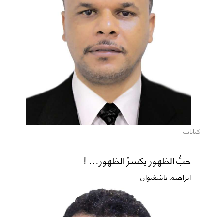
كتابات
حبُّ الظهور يكسرُ الظهور... !
ابراهيم باشغيوان