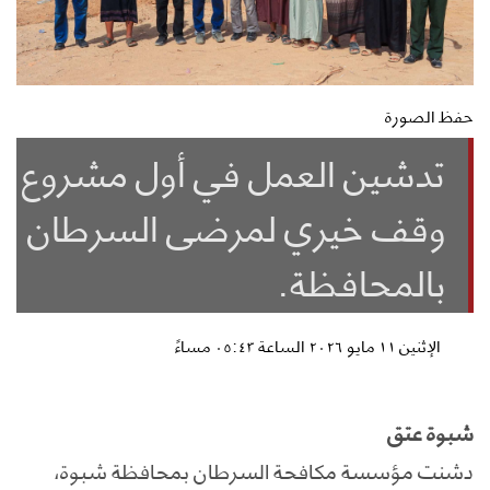
حفظ الصورة
تدشين العمل في أول مشروع
وقف خيري لمرضى السرطان
بالمحافظة.
الإثنين ١١ مايو ٢٠٢٦ الساعة ٠٥:٤٣ مساءً
شبوة عتق
دشنت مؤسسة مكافحة السرطان بمحافظة شبوة،