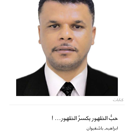
كتابات
حبُّ الظهور يكسرُ الظهور... !
ابراهيم باشغيوان