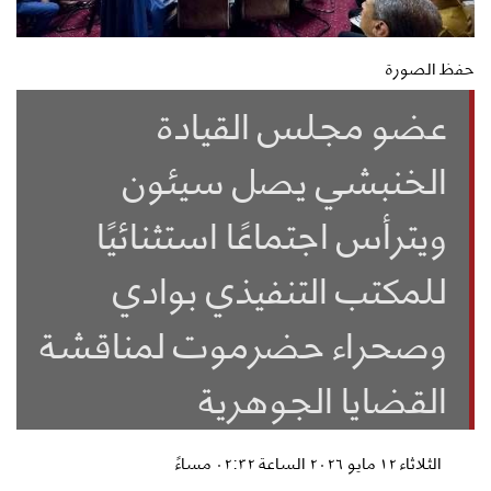
حفظ الصورة
عضو مجلس القيادة
الخنبشي يصل سيئون
ويترأس اجتماعًا استثنائيًا
للمكتب التنفيذي بوادي
وصحراء حضرموت لمناقشة
القضايا الجوهرية
الثلاثاء ١٢ مايو ٢٠٢٦ الساعة ٠٢:٣٢ مساءً