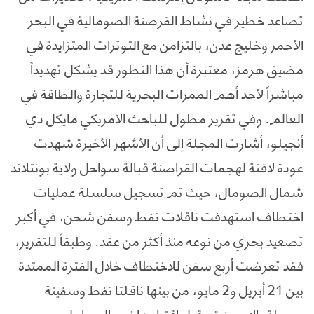
تصاعد خطير في نشاط القرصنة الصومالية في البحر
الأحمر وخليج عدن، بالتزامن مع التوترات المتزايدة في
مضيق هرمز، معتبرة أن هذا التطور قد يشكل تهديداً
مباشراً لأحد أهم الممرات البحرية للتجارة والطاقة في
العالم. وفي تقرير مطول للباحث الأمريكي مايكل دي
أنجيلو، أشارت المجلة إلى أن الأشهر الأخيرة شهدت
عودة لافتة لهجمات القراصنة قبالة سواحل ولاية بونتلاند
شمال الصومال، حيث تم تسجيل سلسلة عمليات
اختطاف استهدفت ناقلات نفط وسفن شحن، في أكبر
تصعيد بحري من نوعه منذ أكثر من عقد. وطبقاً للتقرير،
فقد تعرضت أربع سفن للاختطاف خلال الفترة الممتدة
بين 21 أبريل و2 مايو، من بينها ناقلتا نفط وسفينة
محملة بالإسمنت، قبل اقتيادها نحو السواحل