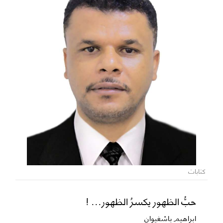
كتابات
حبُّ الظهور يكسرُ الظهور... !
ابراهيم باشغيوان