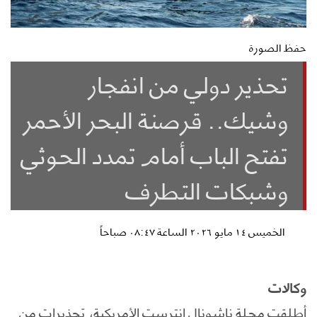
حفظ الصورة
تحذير دولي من انفجار
وشيك.. قرصنة البحر الأحمر
تفتح الباب أمام تمدد الحوثي
وشبكات التطرف
الخميس ١٤ مايو ٢٠٢٦ الساعة ٠٨:٤٧ صباحاً
وكالات
أطلقت مجلة ناشونال إنترست الأمريكية، تحذيرات من