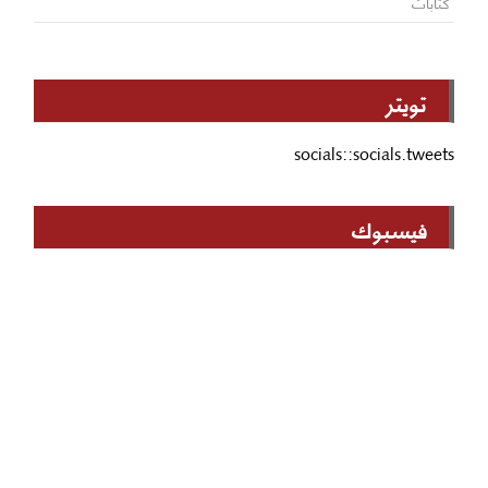
كتابات
تويتر
socials::socials.tweets
فيسبوك