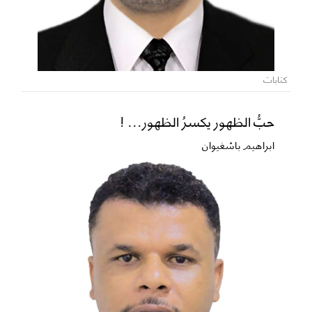
كتابات
حبُّ الظهور يكسرُ الظهور... !
ابراهيم باشغيوان