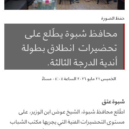
حفظ الصورة
محافظ شبوة يطّلع على
تحضيرات انطلاق بطولة
أندية الدرجة الثالثة.
الخميس ٢١ مايو ٢٠٢٦ الساعة ٠٤:٠٤ مساءً
شبوة عتق
اطّلع محافظ شبوة، الشيخ عوض ابن الوزير، على
مستوى التحضيرات الفنية التي يجريها مكتب الشباب