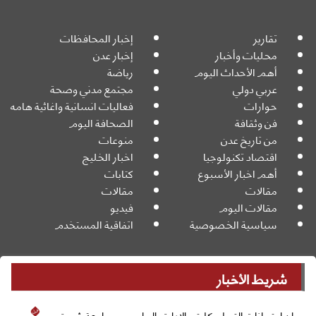
تقارير
إخبار المحافظات
محليات وأخبار
إخبار عدن
أهم الأحداث اليوم
رياضة
عربي دولي
مجتمع مدني وصحة
حوارات
فعاليات انسانية واغاثية هامه
فن وثقافة
الصحافة اليوم
من تاريخ عدن
منوعات
اقتصاد تكنولوجيا
اخبار الخليج
أهم اخبار الأسبوع
كتابات
مقالات
مقالات
مقالات اليوم
فيديو
سياسية الخصوصية
اتفاقية المستخدم
شريط الأخبار
جميع الحقوق محفوظة
Powered By:
© 2026
نات القبول بكليتي الإدارة والحاسوب بجامعة شبوة.
دعم البرنامج ال