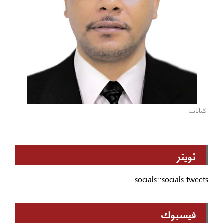
كتابات
تويتر
socials::socials.tweets
فيسبوك