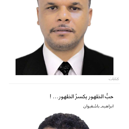
كتابات
حبُّ الظهور يكسرُ الظهور... !
ابراهيم باشغيوان