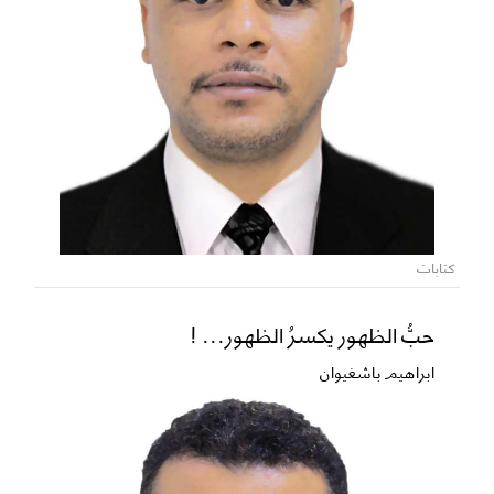
كتابات
حبُّ الظهور يكسرُ الظهور... !
ابراهيم باشغيوان