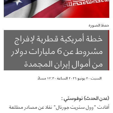
حفظ الصورة
خطة أمريكية قطرية لإفراج
مشروط عن 6 مليارات دولار
من أموال إيران المجمدة
السبت ٢٠ يونيو ٢٠٢٦ الساعة ١٢:٣٠ مساءً
(عدن الحدث) نوفوستي :
أفادت "وول ستريت جورنال" نقلا عن مصادر مطلعة