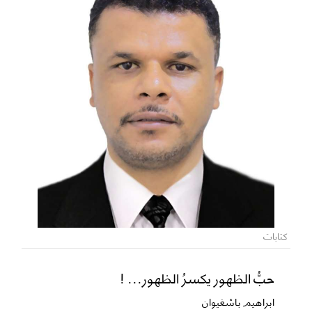
كتابات
حبُّ الظهور يكسرُ الظهور... !
ابراهيم باشغيوان