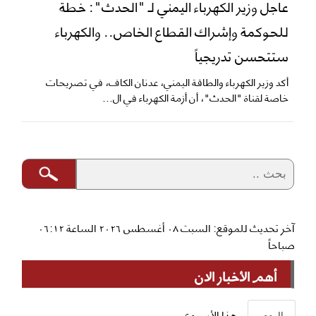
عاجل وزير الكهرباء اليمني لـ "الحدث": خطة
للحوكمة وإشراك القطاع الخاص.. والكهرباء
ستتحسن تدريجياً
أكد وزير الكهرباء والطاقة اليمني، عدنان الكاف، في تصريحات
خاصة لقناة "الحدث"، أن أزمة الكهرباء في ال...
آخر تحديث للموقع: السبت ٠٨ أغسطس ٢٠٢٦ الساعة ٠٦:١٢
صباحاً
أهم الأخبار الان
اليوم
هذا الأسبوع