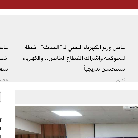
عاجل وزير الكهرباء اليمني لـ "الحدث": خطة
عاج
للحوكمة وإشراك القطاع الخاص.. والكهرباء
خطة 
ستتحسن تدريجياً
سعو
تقارير
محليا
ال