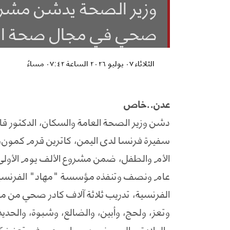
صحي في مجال صحة ال
الثلاثاء ٠٧ يوليو ٢٠٢٦ الساعة ٠٧:٤٢ مساءً
عدن..خاص
دشن وزير الصحة العامة والسكان، الدكتور ق
سفيرة فرنسا لدى اليمن، كاترين قرم كمون،
الأم والطفل، ضمن مشروع الألف يوم الأولى
عام ونصف وتنفذه مؤسسة "مهاد" الفرنسية ب
الفرنسية، تدريب ثلاثة آلاف كادر صحي من 
وتعز، ولحج، وأبين، والضالع، وشبوة، والحديدة
والولادة، والممرضون، بما يسهم في تعزيز كف