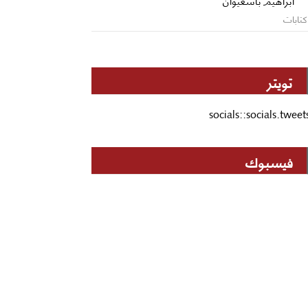
ابراهيم باشغيوان
كتابات
تويتر
socials::socials.tweet
فيسبوك