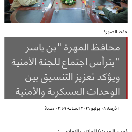
حفظ الصورة
محافظ المهرة "بن ياسر
"يترأس اجتماع للجنة الأمنية
ويؤكد تعزيز التنسيق بين
الوحدات العسكرية والأمنية
الأربعاء ٠٨ يوليو ٢٠٢٦ الساعة ٠٣:٥٩ مساءً
(عدن الحدث) المكتب الإعلامي :