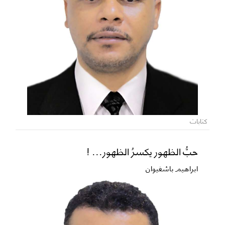
كتابات
حبُّ الظهور يكسرُ الظهور... !
ابراهيم باشغيوان